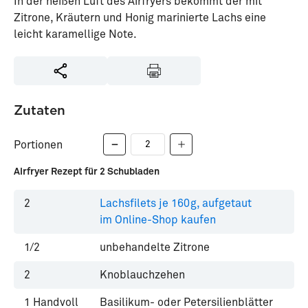
In der heißen Luft des Airfryers bekommt der mit
Zitrone, Kräutern und Honig marinierte Lachs eine
leicht karamellige Note.
Zutaten
Portionen
Airfryer Rezept für 2 Schubladen
2
Lachsfilets je 160g, aufgetaut
im Online-Shop kaufen
1/2
unbehandelte Zitrone
2
Knoblauchzehen
1
Handvoll
Basilikum- oder Petersilienblätter