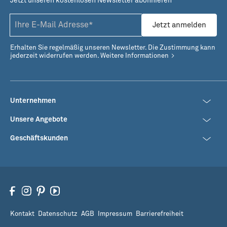
Jetzt unseren kostenlosen Newsletter abonnieren
Im Airfryer gratinierter
Crispy Garnelen aus dem
Kabeljau-Portobello
Airfryer mit Thousand
Jetzt anmelden
Island Dip
Erhalten Sie regelmäßig unseren Newsletter. Die Zustimmung kann
jederzeit widerrufen werden.
Weitere Informationen
Unternehmen
Unsere Angebote
Geschäftskunden
Kontakt
Datenschutz
AGB
Impressum
Barrierefreiheit