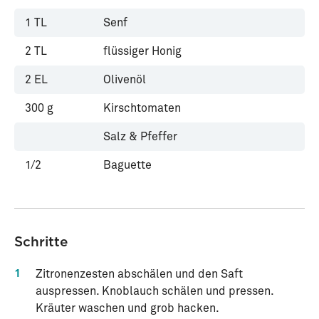
1
TL
Senf
2
TL
flüssiger Honig
2
EL
Olivenöl
300
g
Kirschtomaten
Salz & Pfeffer
1/2
Baguette
Schritte
1
Zitronenzesten abschälen und den Saft
auspressen. Knoblauch schälen und pressen.
Kräuter waschen und grob hacken.