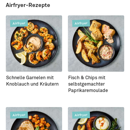
Airfryer-Rezepte
Airfryer
Airfryer
Lachsfilet in Salbei-
Laab aus Lachs mit
Zitronenbutter mit
Koriander, Minze und
Malfatti
Limette auf Römersalat
Schnelle Garnelen mit
Fisch & Chips mit
Knoblauch und Kräutern
selbstgemachter
Paprikaremoulade
Airfryer
Airfryer