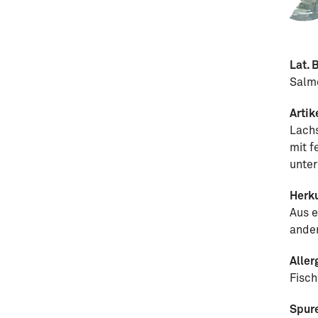
Lat. 
Salm
Artik
Lachs
mit f
unte
Herku
Aus e
ander
Aller
Fisch
Spur