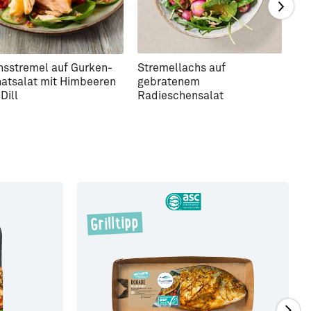
hsstremel auf Gurken-
Stremellachs auf
Kü
natsalat mit Himbeeren
gebratenem
St
Dill
Radieschensalat
Grilltipp