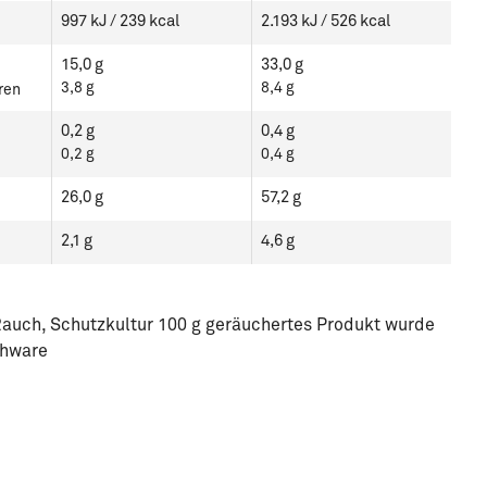
997 kJ / 239 kcal
2.193 kJ / 526 kcal
15,0 g
33,0 g
3,8 g
8,4 g
ren
0,2 g
0,4 g
0,2 g
0,4 g
26,0 g
57,2 g
2,1 g
4,6 g
 Rauch, Schutzkultur 100 g geräuchertes Produkt wurde
ohware