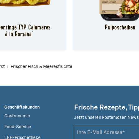
erringe"TYP Calamares
Pulposcheiben
à la Romana"
rkt
Frischer Fisch & Meeresfrüchte
Frische Rezepte, Ti
Geschäftskunden
Gastronomie
Jetzt unseren kostenlosen News
Food-Service
LEH-Frischetheke