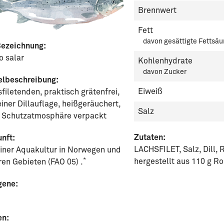
Brennwert
Fett
davon gesättigte Fettsäu
Bezeichnung:
o salar
Kohlenhydrate
davon Zucker
elbeschreibung:
Eiweiß
filetenden, praktisch grätenfrei,
einer Dillauflage, heißgeräuchert,
Salz
r Schutzatmosphäre verpackt
Zutaten:
nft:
LACHSFILET, Salz, Dill,
iner Aquakultur in Norwegen und
*
hergestellt aus 110 g R
en Gebieten (FAO 05) .
gene:
en: