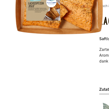
Fisch
LA
Saft
Zarte
Arome
dank 
Zutat