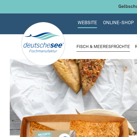
 Hauptinhalt springen
Zur Suche springen
Zur Hauptnavigation springen
Gelbschw
WEBSITE
ONLINE-SHOP
FISCH & MEERESFRÜCHTE