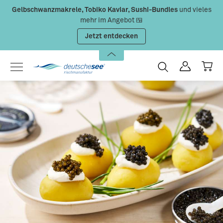
Gelbschwanzmakrele, Tobiko Kaviar, Sushi-Bundles
und vieles
Zum Hauptinhalt springen
mehr im Angebot 🍱
Jetzt entdecken