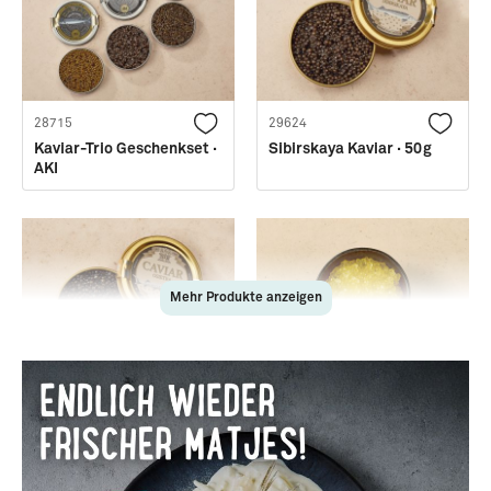
28715
29624
Kaviar-Trio Geschenkset ·
Sibirskaya Kaviar · 50g
AKI
Mehr Produkte anzeigen
81562
02344
Osietra Kaviar · 50g
Saiblings Kaviar