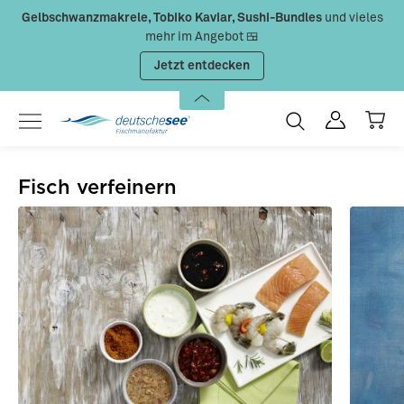
Gelbschwanzmakrele, Tobiko Kaviar, Sushi-Bundles
und vieles
Zum Hauptinhalt springen
mehr im Angebot 🍱
Jetzt entdecken
Fisch verfeinern