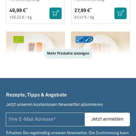
*
*
49,99 €
27,99 €
156,22 € / kg
87,47 € / kg
Mehr Produkte anzeigen
84369
81015
Bio-Lachs · Handfiletierte
Steinbeißer ·
Portionen · TK
Handfiletierte Portionen ·
Rezepte, Tipps & Angebote
TK
Tiefgekühlt ·
320g (4
Tiefgekühlt ·
320g (4
Portionen, je ca. 80g)
Portionen, je 80g)
Jetzt unseren kostenlosen Newsletter abonnieren
*
29,99 €
Nicht verfügbar
Jetzt anmelden
Benachrichtigung
93,72 € / kg
Erhalten Sie regelmäßig unseren Newsletter. Die Zustimmung kann