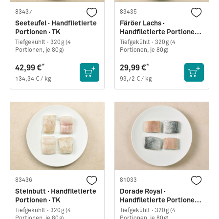
83437
83435
Seeteufel · Handfiletierte
Färöer Lachs ·
Portionen · TK
Handfiletierte Portionen ·
TK
Tiefgekühlt ·
320g (4
Tiefgekühlt ·
320g (4
Portionen, je 80g)
Portionen, je 80g)
*
*
42,99 €
29,99 €
134,34 € / kg
93,72 € / kg
83436
81033
Steinbutt · Handfiletierte
Dorade Royal ·
Portionen · TK
Handfiletierte Portionen ·
TK
Tiefgekühlt ·
320g (4
Tiefgekühlt ·
320g (4
Portionen, je 80g)
Portionen, je 80g)