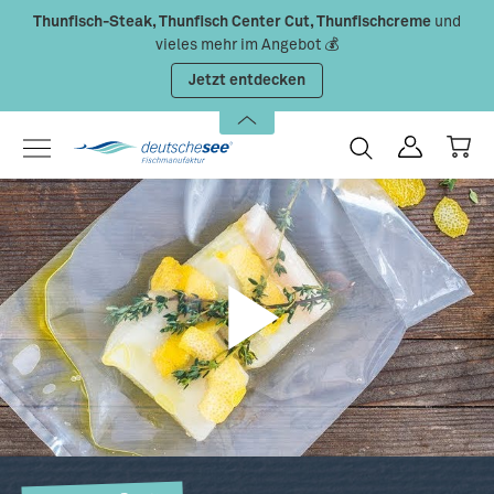
Thunfisch-Steak, Thunfisch Center Cut, Thunfischcreme
und
Zum Hauptinhalt springen
vieles mehr im Angebot 💰
Jetzt entdecken
gs
nter
ullscreen