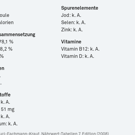
Spurenelemente
joule
Jod: k. A.
alorien
Selen: k. A.
Zink: k. A.
sammensetzung
78,1 %
Vitamine
18,2 %
Vitamin B12: k. A.
 %
Vitamin D: k. A.
en
.
.
toffe
k. A.
151 mg
k. A.
m: k. A.
ci-Fachmann-Kraut, Nährwert-Tabellen 7. Edition (2008)