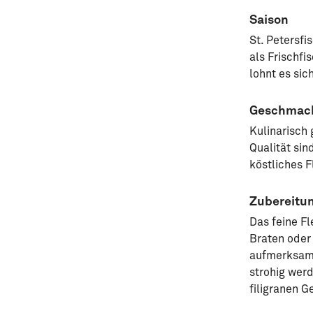
Saison
St. Petersfi
als Frischfi
lohnt es sic
Geschmac
Kulinarisch 
Qualität sin
köstliches 
Zubereitu
Das feine Fl
Braten oder
aufmerksam s
strohig wer
filigranen 