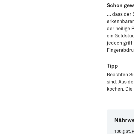
Schon gewu
... dass de
erkennbaren
der heilige 
ein Geldstüc
jedoch griff
Fingerabdru
Tipp
Beachten Sie
sind. Aus d
kochen. Die
Nährwe
100 g St. 