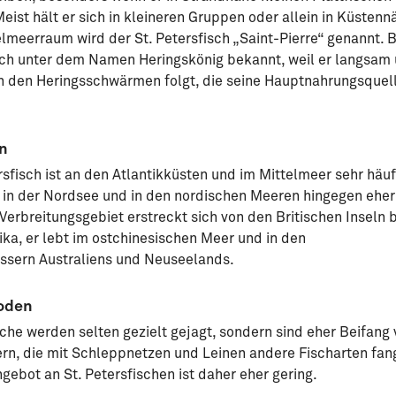
Meist hält er sich in kleineren Gruppen oder allein in Küstenn
elmeerraum wird der St. Petersfisch „Saint-Pierre“ genannt. B
auch unter dem Namen Heringskönig bekannt, weil er langsam
h den Heringsschwärmen folgt, die seine Hauptnahrungsquel
n
rsfisch ist an den Atlantikküsten und im Mittelmeer sehr häuf
, in der Nordsee und in den nordischen Meeren hingegen eher
 Verbreitungsgebiet erstreckt sich von den Britischen Inseln b
ka, er lebt im ostchinesischen Meer und in den
sern Australiens und Neuseelands.
oden
sche werden selten gezielt gejagt, sondern sind eher Beifang
ern, die mit Schleppnetzen und Leinen andere Fischarten fan
ebot an St. Petersfischen ist daher eher gering.