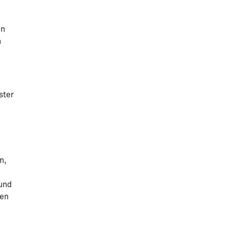
en
h
ster
n,
 und
nen