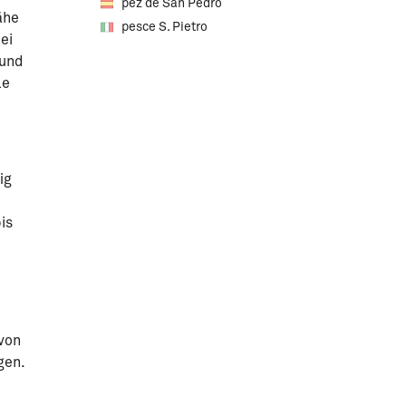
pez de San Pedro
ähe
pesce S. Pietro
ei
 und
le
ig
is
 von
gen.