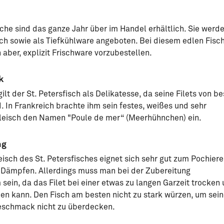
sche sind das ganze Jahr über im Handel erhältlich. Sie werd
sch sowie als Tiefkühlware angeboten. Bei diesem edlen Fisc
h aber, explizit Frischware vorzubestellen.
k
gilt der St. Petersfisch als Delikatesse, da seine Filets von be
d. In Frankreich brachte ihm sein festes, weißes und sehr
Fleisch den Namen "Poule de mer“ (Meerhühnchen) ein.
ng
eisch des St. Petersfisches eignet sich sehr gut zum Pochiere
 Dämpfen. Allerdings muss man bei der Zubereitung
ein, da das Filet bei einer etwas zu langen Garzeit trocken
den kann. Den Fisch am besten nicht zu stark würzen, um sei
Geschmack nicht zu überdecken.