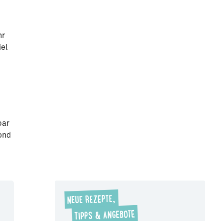
hr
iel
bar
ond
NEUE REZEPTE,
TIPPS & ANGEBOTE