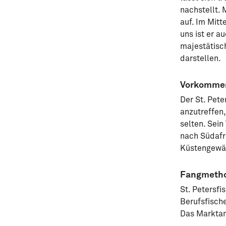
nachstellt. 
auf. Im Mitt
uns ist er 
majestätisc
darstellen.
Vorkomme
Der St. Pete
anzutreffen
selten. Sein
nach Südafri
Küstengewäs
Fangmeth
St. Petersfi
Berufsfisch
Das Marktang