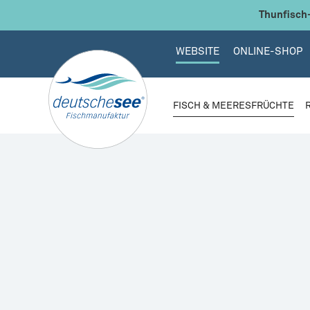
 Hauptinhalt springen
Zur Suche springen
Zur Hauptnavigation springen
Thunfisch-
WEBSITE
ONLINE-SHOP
FISCH & MEERESFRÜCHTE