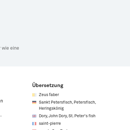
 wie eine
Übersetzung
Zeus faber
hn
Sankt Petersfisch, Petersfisch,
Heringskönig
.
Dory, John Dory, St. Peter's fish
saint-pierre