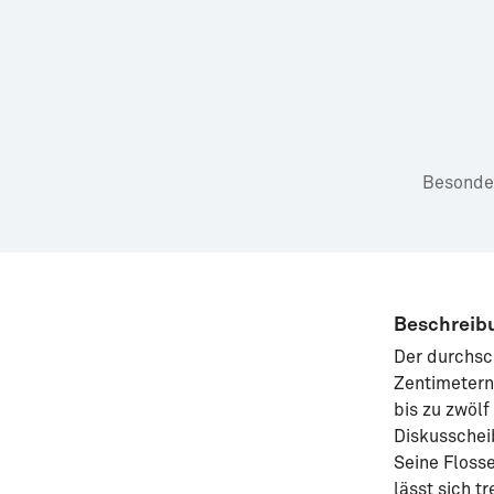
Besonder
Beschreib
Der durchsch
Zentimetern
bis zu zwölf
Diskusscheib
Seine Flosse
lässt sich t