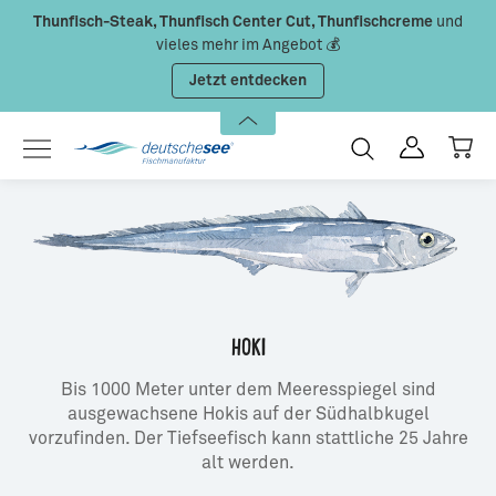
Thunfisch-Steak, Thunfisch Center Cut, Thunfischcreme
und
Zum Hauptinhalt springen
vieles mehr im Angebot 💰
Jetzt entdecken
HOKI
Bis 1000 Meter unter dem Meeresspiegel sind
ausgewachsene Hokis auf der Südhalbkugel
vorzufinden. Der Tiefseefisch kann stattliche 25 Jahre
alt werden.