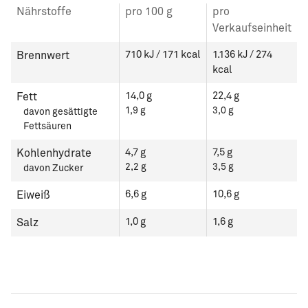
Nährstoffe
pro 100 g
pro
Verkaufseinheit
710 kJ / 171 kcal
1.136 kJ / 274
Brennwert
kcal
14,0 g
22,4 g
Fett
1,9 g
3,0 g
davon gesättigte
Fettsäuren
4,7 g
7,5 g
Kohlenhydrate
2,2 g
3,5 g
davon Zucker
6,6 g
10,6 g
Eiweiß
1,0 g
1,6 g
Salz