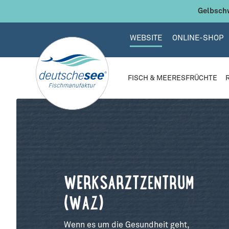
 Hauptinhalt springen
Zur Suche springen
Zur Hauptnavigation springen
Gelbschw
WEBSITE
ONLINE-SHOP
FISCH & MEERESFRÜCHTE
WERKSARZTZENTRUM
(WAZ)
Wenn es um die Gesundheit geht,