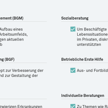
gement (BGM)
Sozialberatung
Aufbau eines
Um Beschäftigte 
Arbeitsumfelds,
Lebenssituatione
gen aktuellen
im Privaten, diskr
eb
unterstützten
ng (BGF)
Betriebliche Erste Hilfe
ept zur Verbesserung der
Aus- und Fortbil
nd zur Gestaltung der
Individuelle Beratungen
ngwierigen Erkrankungen
Zu Themen wie R