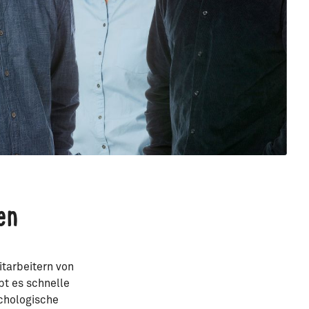
en
itarbeitern von
bt es schnelle
chologische