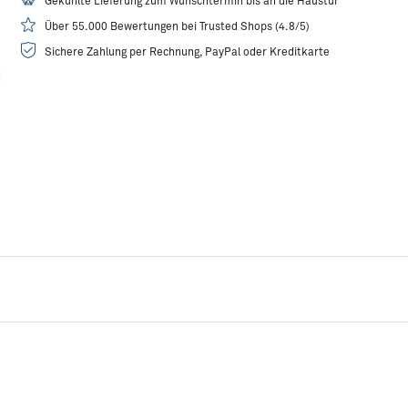
Gekühlte Lieferung zum Wunschtermin bis an die Haustür
Über 55.000 Bewertungen bei Trusted Shops (4.8/5)
Sichere Zahlung per Rechnung, PayPal oder Kreditkarte
Rezeptidee:
Gebratene Tintenfischringe auf Auberginen-Mousse
R