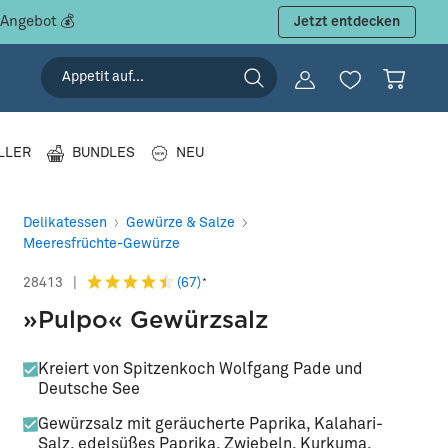
Jetzt entdecken
LLER
BUNDLES
NEU
Delikatessen
Gewürze & Salze
Meeresfrüchte-Gewürze
(67)
28413
|
*
»Pulpo« Gewürzsalz
Kreiert von Spitzenkoch Wolfgang Pade und
Deutsche See
Gewürzsalz mit geräucherte Paprika, Kalahari-
Salz, edelsüßes Paprika, Zwiebeln, Kurkuma,