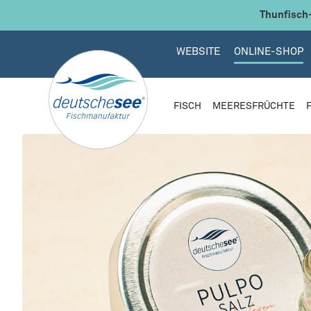
 Hauptinhalt springen
Zur Suche springen
Zur Hauptnavigation springen
WEBSITE
ONLINE-SHOP
FISCH
MEERESFRÜCHTE