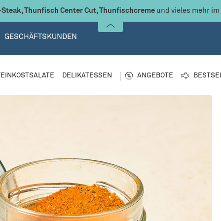
🐟
Bis zu 28% Rabatt:
Thunfisch für jeden Geschmack
GESCHÄFTSKUNDEN
FEINKOSTSALATE
DELIKATESSEN
ANGEBOTE
BESTSE