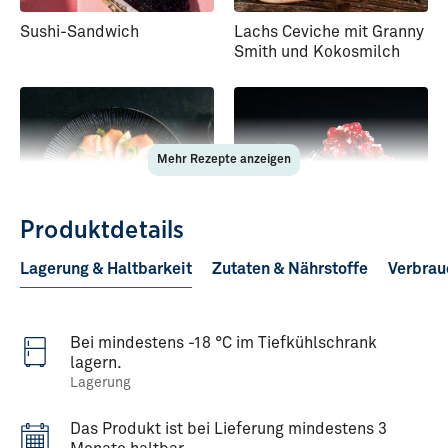
Sushi-Sandwich
Lachs Ceviche mit Granny
Smith und Kokosmilch
Mehr Rezepte anzeigen
Produktdetails
Lagerung & Haltbarkeit
Zutaten & Nährstoffe
Verbrau
Lachs-Birnen-Sashimi
Teriyaki-Lachs auf
Kräuterwaffel
Bei mindestens -18 °C im Tiefkühlschrank
lagern.
Lagerung
Das Produkt ist bei Lieferung mindestens 3