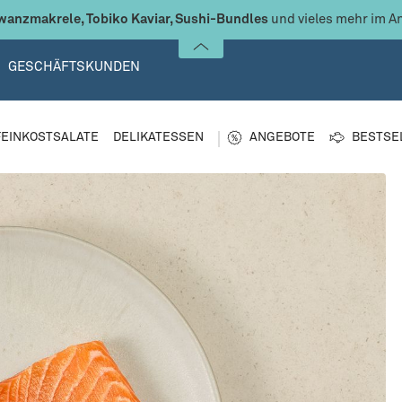

Bis zu 30% Rabatt:
Die besten Zutaten für selbstgemachtes Sus
GESCHÄFTSKUNDEN
FEINKOSTSALATE
DELIKATESSEN
ANGEBOTE
BESTSE