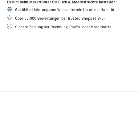
Darum beim Marktführer für Fisch & Meeresfrüchte bestellen:
Gekühlte Lieferung zum Wunschtermin bis an die Haustür
Über 55.000 Bewertungen bei Trusted Shops (4.8/5)
Sichere Zahlung per Rechnung, PayPal oder Kreditkarte
Rezeptidee:
Lachsfilet auf Kartoffelpüree mit Vanille-Orangen-
R
Karotten