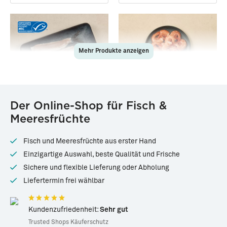
Mehr Produkte anzeigen
29958
83268
Der Online-Shop für Fisch &
Frisch filetierter Matjes
Argentinische
Meeresfrüchte
(Neufang 2026)
Rotgarnelen · mittel · easy
peel
Frisch ·
6 Doppel-Filets, je ca.
Tiefgekühlt ·
ca. 800g
65g (390g)
(Abtropfgewicht)
Fisch und Meeresfrüchte aus erster Hand
*
*
10,99 €
39,99 €
Einzigartige Auswahl, beste Qualität und Frische
28,18 € / kg
49,99 € / kg
Sichere und flexible Lieferung oder Abholung
Liefertermin frei wählbar
Kundenzufriedenheit:
Sehr gut
Trusted Shops Käuferschutz