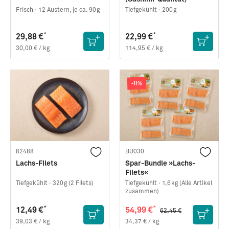
Frisch ·
12 Austern, je ca. 90g
Tiefgekühlt ·
200g
*
*
29,88 €
22,99 €
30,00 € / kg
114,95 € / kg
-11%
82488
BU030
Lachs-Filets
Spar-Bundle »Lachs-
Filets«
Tiefgekühlt ·
320g (2 Filets)
Tiefgekühlt ·
1,6kg (Alle Artikel
zusammen)
*
*
12,49 €
54,99 €
62,45 €
39,03 € / kg
34,37 € / kg