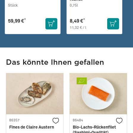
Stück
0,75l
*
*
59,99 €
8,49 €
11,32 € / l
Das könnte Ihnen gefallen
86357
86484
Fines de Claire Austern
Bio-Lachs-Rückenfilet
(Sashimi-Qualität)