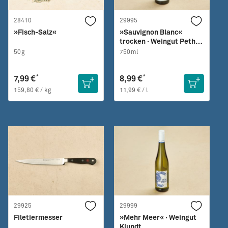
28410
29995
»Fisch-Salz«
»Sauvignon Blanc«
trocken · Weingut Peth-
Wetz
50g
750ml
*
*
7,99 €
8,99 €
159,80 € / kg
11,99 € / l
29925
29999
Filetiermesser
»Mehr Meer« · Weingut
Klundt