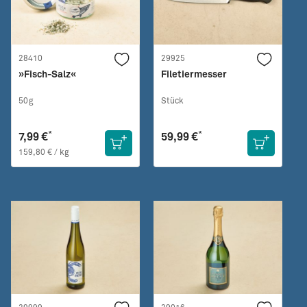
28410
29925
»Fisch-Salz«
Filetiermesser
50g
Stück
*
*
7,99 €
59,99 €
159,80 € / kg