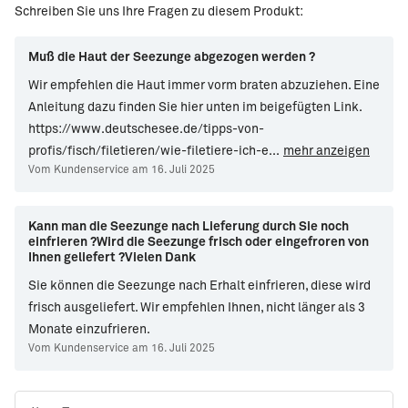
Seezungenfilets mit
Gedämpfte
Schreiben Sie uns Ihre Fragen zu diesem Produkt:
Linsen &
Seezungenröllchen
Estragonkartoffeln
Muß die Haut der Seezunge abgezogen werden ?
Wir empfehlen die Haut immer vorm braten abzuziehen. Eine
Anleitung dazu finden Sie hier unten im beigefügten Link.
https://www.deutschesee.de/tipps-von-
profis/fisch/filetieren/wie-filetiere-ich-e
...
mehr anzeigen
Vom Kundenservice am 16. Juli 2025
Kann man die Seezunge nach Lieferung durch Sie noch
einfrieren ?Wird die Seezunge frisch oder eingefroren von
Ihnen geliefert ?Vielen Dank
Sie können die Seezunge nach Erhalt einfrieren, diese wird
frisch ausgeliefert. Wir empfehlen Ihnen, nicht länger als 3
Monate einzufrieren.
Vom Kundenservice am 16. Juli 2025