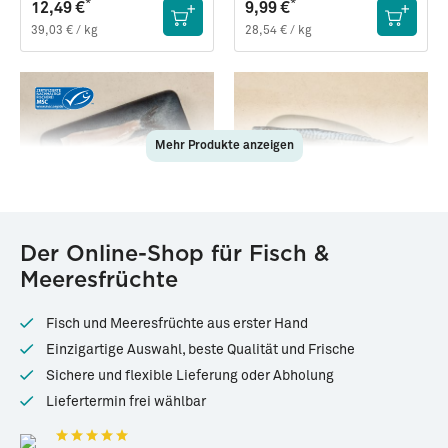
*
*
12,49 €
9,99 €
39,03 € / kg
28,54 € / kg
Mehr Produkte anzeigen
29958
84062
Der Online-Shop für Fisch &
Frisch filetierter Matjes
Makrele
Meeresfrüchte
(Neufang 2026)
Frisch ·
6 Doppel-Filets, je ca.
ca. 275g
65g (390g)
Fisch und Meeresfrüchte aus erster Hand
*
*
10,99 €
5,99 €
Einzigartige Auswahl, beste Qualität und Frische
28,18 € / kg
21,78 € / kg
Sichere und flexible Lieferung oder Abholung
Liefertermin frei wählbar