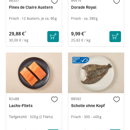
86357
84414
Fines de Claire Austern
Dorade Royal
Frisch ·
12 Austern, je ca. 90g
Frisch ·
ca. 390g
*
*
29,88 €
9,99 €
30,00 € / kg
25,62 € / kg
82488
88592
Lachs-Filets
Scholle ohne Kopf
Tiefgekühlt ·
320g (2 Filets)
Frisch ·
300 - 400g