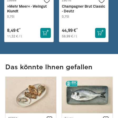
29999
29016
»Mehr Meer« · Weingut
Champagner Brut Classic
Klundt
· Deutz
0,75l
0,75l
*
*
8,49 €
44,99 €
11,32 € / l
59,99 € / l
Das könnte Ihnen gefallen