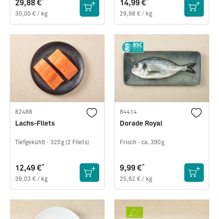
*
*
29,88 €
14,99 €
30,00 € / kg
29,98 € / kg
82488
84414
Lachs-Filets
Dorade Royal
Tiefgekühlt ·
320g (2 Filets)
Frisch ·
ca. 390g
*
*
12,49 €
9,99 €
39,03 € / kg
25,62 € / kg