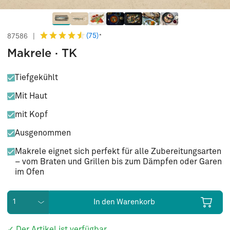
(75)
87586
|
*
Makrele · TK
Tiefgekühlt
Mit Haut
mit Kopf
Ausgenommen
Makrele eignet sich perfekt für alle Zubereitungsarten
– vom Braten und Grillen bis zum Dämpfen oder Garen
im Ofen
In den Warenkorb
✓ Der Artikel ist verfügbar.