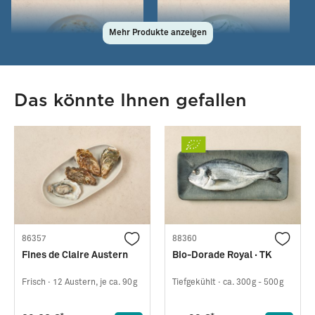
Mehr Produkte anzeigen
Das könnte Ihnen gefallen
25091
25094
Farmersalat · 400g
Gurkensalat in
Joghurtdressing · 400g
Frisch ·
400g
Frisch ·
400g
*
*
4,99 €
4,99 €
12,48 € / kg
12,48 € / kg
86357
88360
Fines de Claire Austern
Bio-Dorade Royal · TK
Frisch ·
12 Austern, je ca. 90g
Tiefgekühlt ·
ca. 300g - 500g