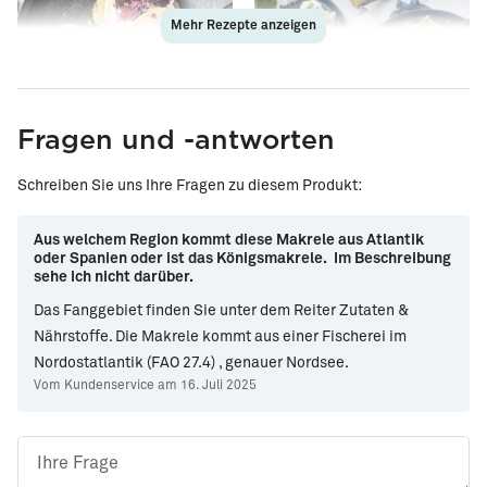
Mehr Rezepte anzeigen
Fragen und -antworten
Geräucherte Makrelen-
Makrelenrillette auf Stulle
Schreiben Sie uns Ihre Fragen zu diesem Produkt:
Stulle mit Rote Bete-Mash
und Apfel
Aus welchem Region kommt diese Makrele aus Atlantik
oder Spanien oder ist das Königsmakrele. Im Beschreibung
sehe ich nicht darüber.
Das Fanggebiet finden Sie unter dem Reiter Zutaten &
Nährstoffe. Die Makrele kommt aus einer Fischerei im
Nordostatlantik (FAO 27.4) , genauer Nordsee.
Vom Kundenservice am 16. Juli 2025