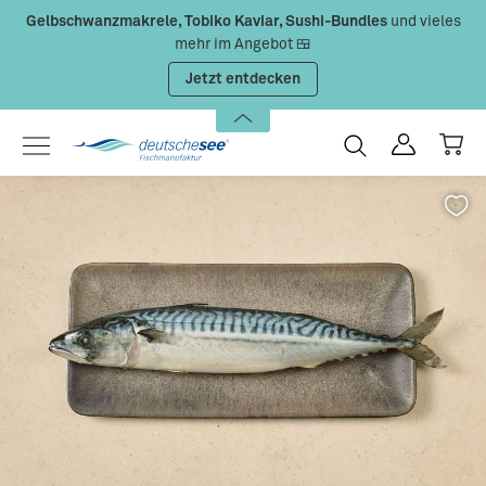
Gelbschwanzmakrele, Tobiko Kaviar, Sushi-Bundles
und vieles
Zum Hauptinhalt springen
mehr im Angebot 🍱
Jetzt entdecken