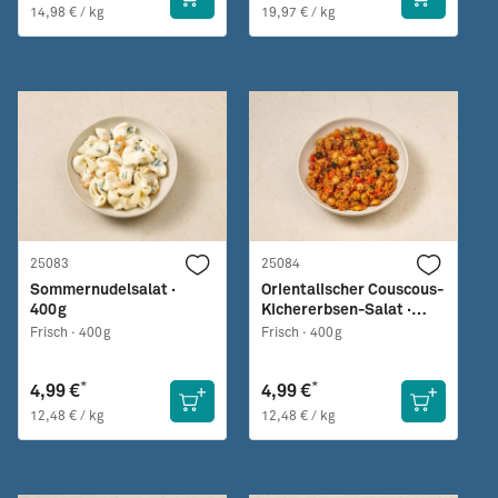
14,98 € / kg
19,97 € / kg
25083
25084
Sommernudelsalat ·
Orientalischer Couscous-
400g
Kichererbsen-Salat ·
400g
Frisch ·
400g
Frisch ·
400g
*
*
4,99 €
4,99 €
12,48 € / kg
12,48 € / kg