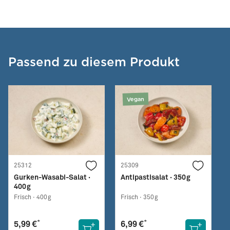
Passend zu diesem Produkt
Vegan
25312
25309
Gurken-Wasabi-Salat ·
Antipastisalat · 350g
400g
Frisch ·
400g
Frisch ·
350g
*
*
5,99 €
6,99 €