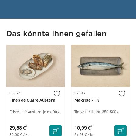
Das könnte Ihnen gefallen
86357
87586
Fines de Claire Austern
Makrele · TK
Frisch ·
12 Austern, je ca. 90g
Tiefgekühlt ·
ca. 350-500g
*
*
29,88 €
10,99 €
30,00 € / kg
21,98 € / kg