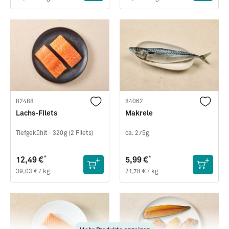
82488
84062
Lachs-Filets
Makrele
Tiefgekühlt ·
320g (2 Filets)
ca. 275g
*
*
12,49 €
5,99 €
39,03 € / kg
21,78 € / kg