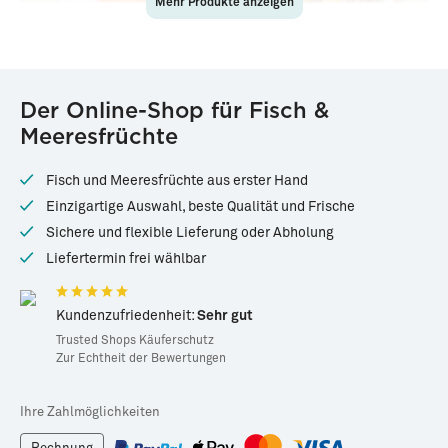
Mehr Produkte anzeigen
83460
82502
Der Online-Shop für Fisch &
Lachs-Rückenfilet
Räucherfisch Mixbox
Meeresfrüchte
(Sashimi-Qualität)
Tiefgekühlt ·
200g
Geräuchert ·
ca. 480g
Fisch und Meeresfrüchte aus erster Hand
*
*
17,99 €
15,99 €
Einzigartige Auswahl, beste Qualität und Frische
89,95 € / kg
33,31 € / kg
Sichere und flexible Lieferung oder Abholung
Liefertermin frei wählbar
Kundenzufriedenheit:
Sehr gut
Trusted Shops Käuferschutz
Zur Echtheit der Bewertungen
Ihre Zahlmöglichkeiten