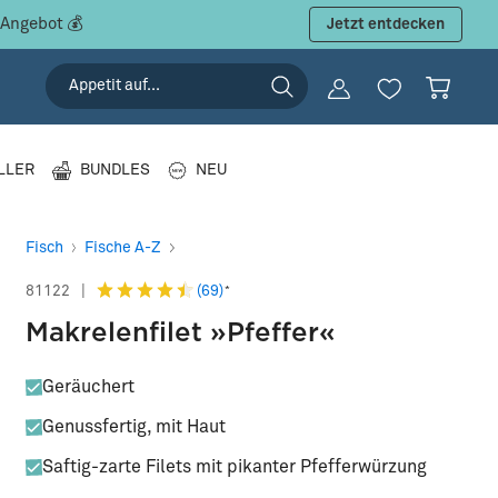
 Angebot 💰
Jetzt entdecken
LLER
BUNDLES
NEU
Fisch
Fische A-Z
(69)
81122
|
*
Makrelenfilet »Pfeffer«
Geräuchert
Genussfertig, mit Haut
Saftig-zarte Filets mit pikanter Pfefferwürzung