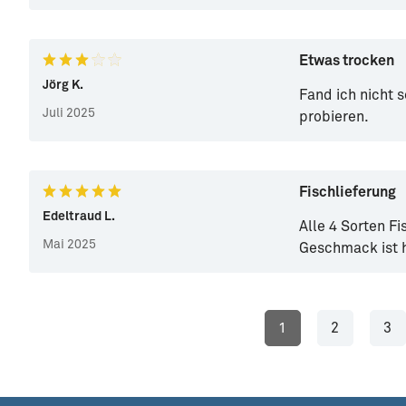
Etwas trocken
Jörg K.
Fand ich nicht 
Juli 2025
probieren.
Fischlieferung
Edeltraud L.
Alle 4 Sorten Fi
Mai 2025
Geschmack ist 
1
2
3
Seite
Seite
Se