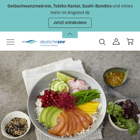
Gelbschwanzmakrele, Tobiko Kaviar, Sushi-Bundles
und vieles
Zum Hauptinhalt springen
mehr im Angebot 🍱
Jetzt entdecken