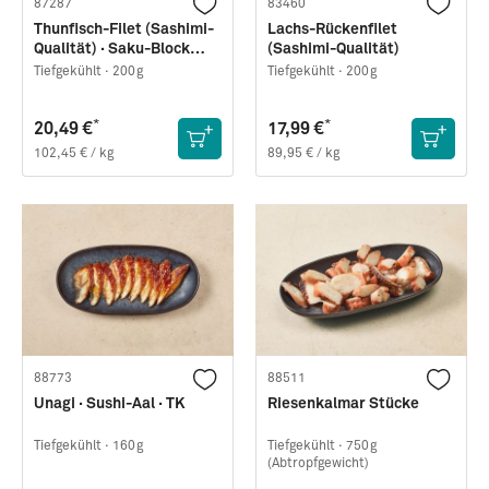
87287
83460
Thunfisch-Filet (Sashimi-
Lachs-Rückenfilet
Qualität) · Saku-Block
(Sashimi-Qualität)
AAA Grade
Tiefgekühlt ·
200g
Tiefgekühlt ·
200g
*
*
20,49 €
17,99 €
102,45 € / kg
89,95 € / kg
88773
88511
Unagi · Sushi-Aal · TK
Riesenkalmar Stücke
Tiefgekühlt ·
160g
Tiefgekühlt ·
750g
(Abtropfgewicht)