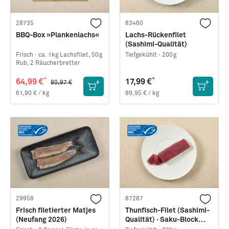
28735
83460
BBQ-Box »Plankenlachs«
Lachs-Rückenfilet
(Sashimi-Qualität)
Frisch ·
ca. 1kg Lachsfilet, 50g
Tiefgekühlt ·
200g
Rub, 2 Räucherbretter
*
*
64,99 €
17,99 €
80,97 €
61,90 € / kg
89,95 € / kg
29958
87287
Frisch filetierter Matjes
Thunfisch-Filet (Sashimi-
(Neufang 2026)
Qualität) · Saku-Block