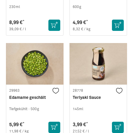
230ml
600g
*
*
8,99 €
4,99 €
39,09 € / l
8,32 € / kg
29963
28778
Edamame geschält
Teriyaki Sauce
Tiefgekühlt ·
500g
145ml
*
*
5,99 €
3,99 €
11,98 € / kg
27,52 € / l