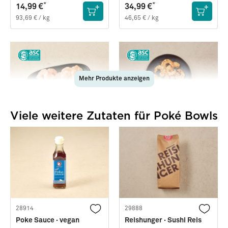
*
*
14,99 €
34,99 €
93,69 € / kg
46,65 € / kg
Mehr Produkte anzeigen
Viele weitere Zutaten für Poké Bowls
87584
83982
Cocktailgarnelen · Ohne
Tapas »Garnelen Chili
Schale · Gekocht
Knoblauch«
Tiefgekühlt ·
250g
Frisch ·
100g
(Abtropfgewicht)
*
*
9,99 €
3,49 €
39,96 € / kg
34,90 € / kg
28914
29888
Poke Sauce · vegan
Reishunger · Sushi Reis