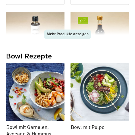
Mehr Produkte anzeigen
Bowl Rezepte
28640
28644
Umami Würzsauce mit
Bio-Sojasauce Premium -
schwarzem Knoblauch
2 Jahre gereift
180g
250ml
*
*
18,99 €
19,99 €
105,50 € / kg
79,96 € / l
Bowl mit Garnelen,
Bowl mit Pulpo
Avocado & Hummus