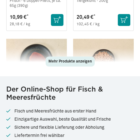
AAA Grade
Frisch ·
6 Doppel-Filets, je ca.
Tiefgekühlt ·
200g
65g (390g)
*
*
10,99 €
20,49 €
28,18 € / kg
102,45 € / kg
Mehr Produkte anzeigen
Der Online-Shop für Fisch &
88068
88699
Meeresfrüchte
Thunfisch-Steak
Nordseekrabbenfleisch ·
Handgepult (200g)
Tiefgekühlt ·
1 Stück, ca. 160-
Frisch ·
200g
Fisch und Meeresfrüchte aus erster Hand
200g
Einzigartige Auswahl, beste Qualität und Frische
*
*
8,99 €
15,99 €
Sichere und flexible Lieferung oder Abholung
44,95 € / kg
79,95 € / kg
Liefertermin frei wählbar