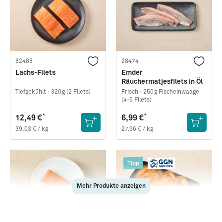
82488
28474
Lachs-Filets
Emder
Räuchermatjesfilets in Öl
Tiefgekühlt ·
320g (2 Filets)
Frisch ·
250g Fischeinwaage
(4-6 Filets)
*
*
12,49 €
6,99 €
39,03 € / kg
27,96 € / kg
Tipp
Mehr Produkte anzeigen