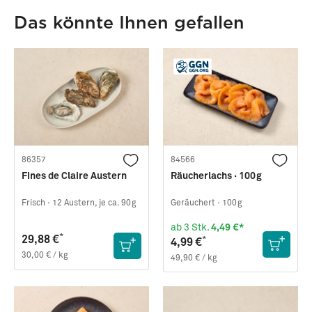
Das könnte Ihnen gefallen
86357
84566
Fines de Claire Austern
Räucherlachs · 100g
Frisch ·
12 Austern, je ca. 90g
Geräuchert ·
100g
ab 3 Stk.
4,49 €*
*
29,88 €
*
4,99 €
30,00 € / kg
49,90 € / kg