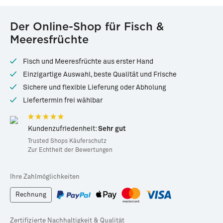
83460
84655
Lachs-Rückenfilet
»Keltischer
Der Online-Shop für Fisch &
(Sashimi-Qualität)
Räucherlachs« · Mit
Meeresfrüchte
Paprikanote · 100g
Tiefgekühlt ·
200g
Frisch ·
100g
Fisch und Meeresfrüchte aus erster Hand
*
*
17,99 €
4,99 €
Einzigartige Auswahl, beste Qualität und Frische
89,95 € / kg
49,90 € / kg
Sichere und flexible Lieferung oder Abholung
Liefertermin frei wählbar
Kundenzufriedenheit:
Sehr gut
Trusted Shops Käuferschutz
Zur Echtheit der Bewertungen
Ihre Zahlmöglichkeiten
Rechnung
Zertifizierte Nachhaltigkeit & Qualität