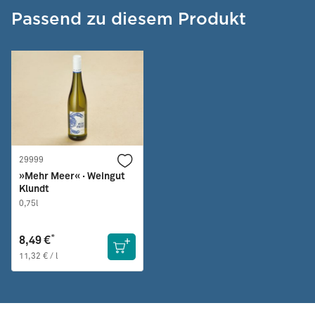
Passend zu diesem Produkt
29999
»Mehr Meer« · Weingut
Klundt
0,75l
*
8,49 €
11,32 € / l