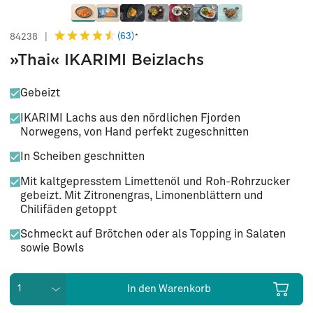
(63)
84238
|
*
»Thai« IKARIMI Beizlachs
Gebeizt
IKARIMI Lachs aus den nördlichen Fjorden
Norwegens, von Hand perfekt zugeschnitten
In Scheiben geschnitten
Mit kaltgepresstem Limettenöl und Roh-Rohrzucker
gebeizt. Mit Zitronengras, Limonenblättern und
Chilifäden getoppt
Schmeckt auf Brötchen oder als Topping in Salaten
sowie Bowls
In den Warenkorb