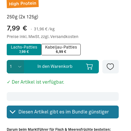
High Protein
250g (2x 125g)
7,99
€
·
31,96
€ /kg
Preise inkl. MwSt. zzgl. Versandkosten
Lachs-Patties
Kabeljau-Patties
7,99 €
6,99 €
In den Warenkorb
✓ Der Artikel ist verfügbar.
Diesen Artikel gibt es im Bundle günstiger
Darum beim Marktführer für Fisch & Meeresfrüchte bestellen: