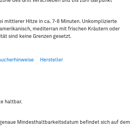
zezone des Grill verschieben und bis zum Garpunkt
i mittlerer Hitze in ca. 7-8 Minuten. Unkomplizierte
 amerikanisch, mediterran mit frischen Kräutern oder
ität sind keine Grenzen gesetzt.
aucherhinweise
Hersteller
e haltbar.
s genaue Mindesthaltbarkeitsdatum befindet sich auf dem