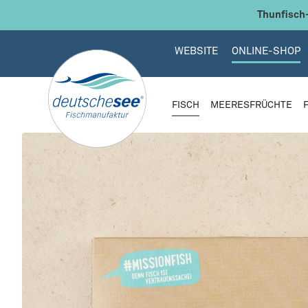
 Hauptinhalt springen
Zur Suche springen
Zur Hauptnavigation springen
Thunfisch-
WEBSITE
ONLINE-SHOP
FISCH
MEERESFRÜCHTE