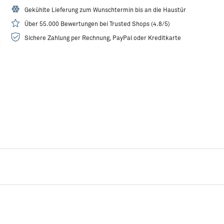
Gekühlte Lieferung zum Wunschtermin bis an die Haustür
Über 55.000 Bewertungen bei Trusted Shops (4.8/5)
Sichere Zahlung per Rechnung, PayPal oder Kreditkarte
Rezeptidee:
Lachs-Burger Thai Style mit Coleslaw
R