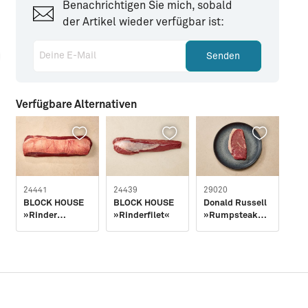
Benachrichtigen Sie mich, sobald
der Artikel wieder verfügbar ist:
Deine E-Mail
Senden
Verfügbare Alternativen
Rezeptidee:
Surf and Turf vom Grill
24441
24439
29020
290
BLOCK HOUSE
BLOCK HOUSE
Donald Russell
Don
»Rinder
»Rinderfilet«
»Rumpsteak«
»R
Roastbeef«
(230g)
(23