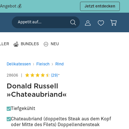
 Angebot 💰
Jetzt entdecken
LLER
BUNDLES
NEU
Delikatessen
Fleisch
Rind
(29)
28606
|
*
Donald Russell
»Chateaubriand«
Tiefgekühlt
Chateaubriand (doppeltes Steak aus dem Kopf
oder Mitte des Filets) Doppellendensteak