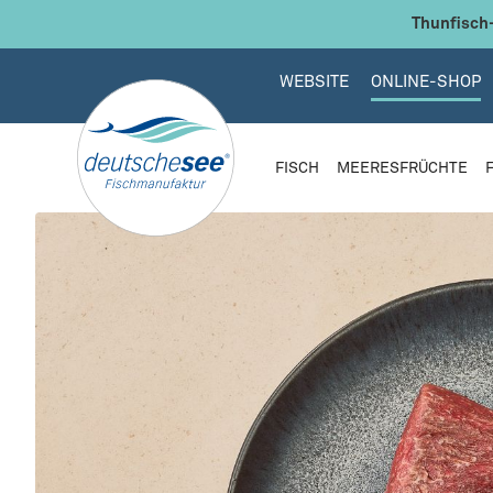
 Hauptinhalt springen
Zur Suche springen
Zur Hauptnavigation springen
Thunfisch-
WEBSITE
ONLINE-SHOP
FISCH
MEERESFRÜCHTE