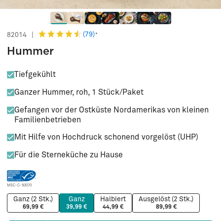
(79)
82014
|
*
Hummer
Tiefgekühlt
Ganzer Hummer, roh, 1 Stück/Paket
Gefangen vor der Ostküste Nordamerikas von kleinen
Familienbetrieben
Mit Hilfe von Hochdruck schonend vorgelöst (UHP)
Für die Sterneküche zu Hause
MSC-C-50070
Ganz (2 Stk.)
Ganz
Halbiert
Ausgelöst (2 Stk.)
69,99 €
39,99 €
44,99 €
89,99 €