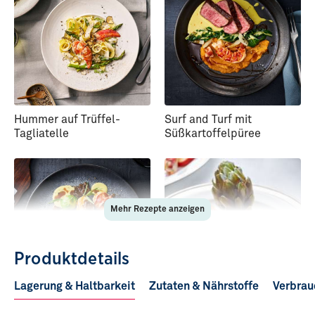
Hummer auf Trüffel-
Surf and Turf mit
Tagliatelle
Süßkartoffelpüree
Mehr Rezepte anzeigen
Produktdetails
Lagerung & Haltbarkeit
Zutaten & Nährstoffe
Verbrau
Kammmuscheln und
Hummer in Dill-