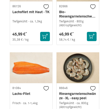
86726
82666
Lachsfilet mit Haut · TK
Bio-
Riesengarnelenschwän
ze (Black Tiger) · ohne
Tiefgekühlt ·
ca. 1,3kg
Tiefgekühlt ·
800g
Schale
(Abtropfgewicht)
*
*
45,99 €
46,99 €
35,38 € / kg
58,74 € / kg
81084
86646
Lachs-Filet
Riesengarnelenschwän
ze · XL · easy peel
Frisch ·
ca. 1-1,4kg
Tiefgekühlt ·
ca. 800g
(Abtropfgewicht)