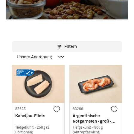
Filtern
85625
83266
Kabeljau-Filets
Argentinische
Rotgarnelen · groß ·
easy peel
Tiefgekühlt ·
250g (2
Tiefgekühlt ·
800g
Portionen)
(Abtropfgewicht)