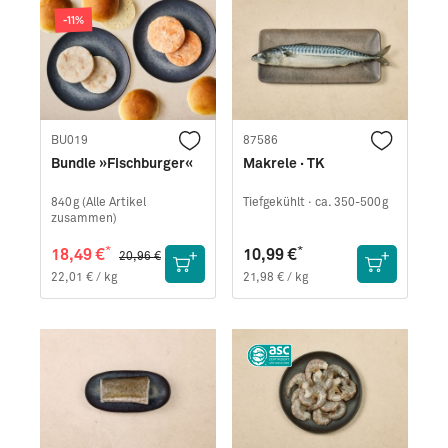
-11%
BU019
87586
Bundle »Fischburger«
Makrele · TK
840g (Alle Artikel
Tiefgekühlt ·
ca. 350-500g
zusammen)
*
*
18,49 €
10,99 €
20,96 €
22,01 € / kg
21,98 € / kg