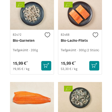
82472
82468
Bio-Garnelen
Bio-Lachs-Filets
Tiefgekühlt ·
200g
Tiefgekühlt ·
300g (2 Stück)
*
*
15,99 €
15,99 €
79,95 € / kg
53,30 € / kg