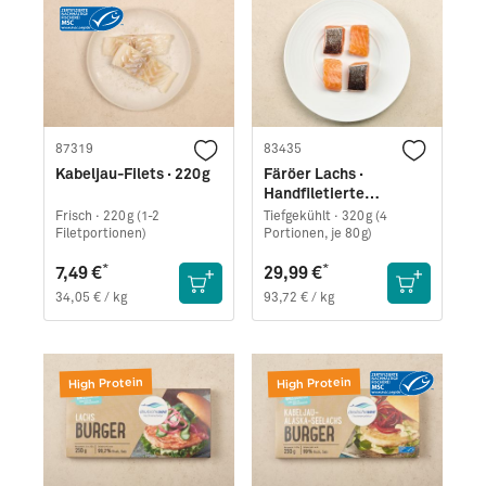
87319
83435
Kabeljau-Filets · 220g
Färöer Lachs ·
Handfiletierte
Portionen · TK
Frisch ·
220g (1-2
Tiefgekühlt ·
320g (4
Filetportionen)
Portionen, je 80g)
*
*
7,49 €
29,99 €
34,05 € / kg
93,72 € / kg
High Protein
High Protein