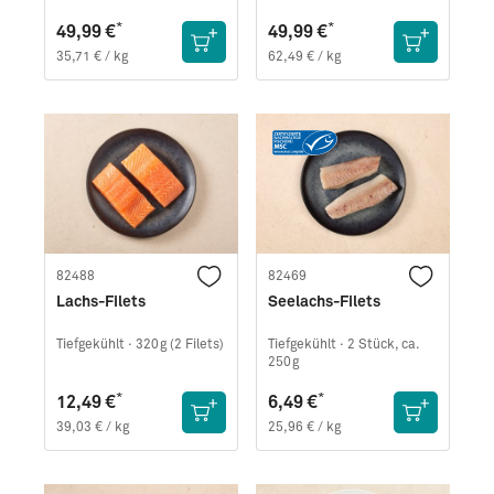
*
*
49,99 €
49,99 €
35,71 € / kg
62,49 € / kg
82488
82469
Lachs-Filets
Seelachs-Filets
Tiefgekühlt ·
320g (2 Filets)
Tiefgekühlt ·
2 Stück, ca.
250g
*
*
12,49 €
6,49 €
39,03 € / kg
25,96 € / kg