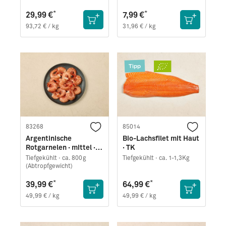
*
*
29,99 €
7,99 €
93,72 € / kg
31,96 € / kg
Tipp
83268
85014
Argentinische
Bio-Lachsfilet mit Haut
Rotgarnelen · mittel ·
· TK
easy peel
Tiefgekühlt ·
ca. 800g
Tiefgekühlt ·
ca. 1-1,3Kg
(Abtropfgewicht)
*
*
39,99 €
64,99 €
49,99 € / kg
49,99 € / kg