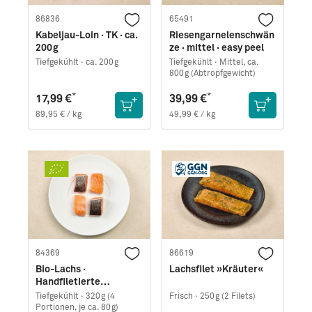
86836
65491
Kabeljau-Loin · TK · ca.
Riesengarnelenschwän
200g
ze · mittel · easy peel
Tiefgekühlt ·
ca. 200g
Tiefgekühlt ·
Mittel, ca.
800g (Abtropfgewicht)
*
*
17,99 €
39,99 €
89,95 € / kg
49,99 € / kg
84369
86619
Bio-Lachs ·
Lachsfilet »Kräuter«
Handfiletierte
Portionen · TK
Tiefgekühlt ·
320g (4
Frisch ·
250g (2 Filets)
Portionen, je ca. 80g)