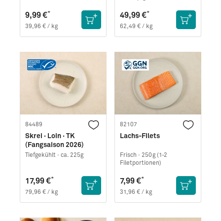
*
*
9,99 €
49,99 €
39,96 € / kg
62,49 € / kg
84489
82107
Skrei · Loin · TK
Lachs-Filets
(Fangsaison 2026)
Tiefgekühlt ·
ca. 225g
Frisch ·
250g (1-2
Filetportionen)
*
*
17,99 €
7,99 €
79,96 € / kg
31,96 € / kg