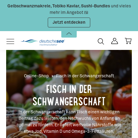
Gelbschwanzmakrele, Tobiko Kaviar, Sushi-Bundles
und vieles
Zum Hauptinhalt springen
mehr im Angebot 🍱
Jetzt entdecken
Online-Shop
Fisch in der Schwangerschaft
FISCH IN DER
SCHWANGERSCHAFT
In der Schwangerschaft kann Fisch einen wichtigen
Beitrag dazu leisten, den Nachwuchs von Anfang an
optimal zu fördern. Er liefert wertvolle Nährstoffe wie
etwa Jod, Vitamin D und Omega-3-Fettsäuren.