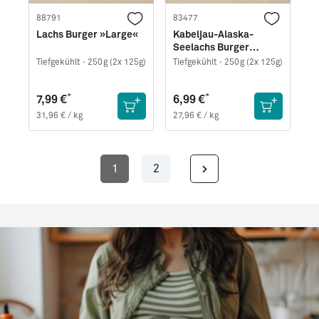
88791
83477
Lachs Burger »Large«
Kabeljau-Alaska-
Seelachs Burger
»Large«
Tiefgekühlt ·
250g (2x 125g)
Tiefgekühlt ·
250g (2x 125g)
*
*
7,99 €
6,99 €
31,96 € / kg
27,96 € / kg
1
2
Seite
Seite