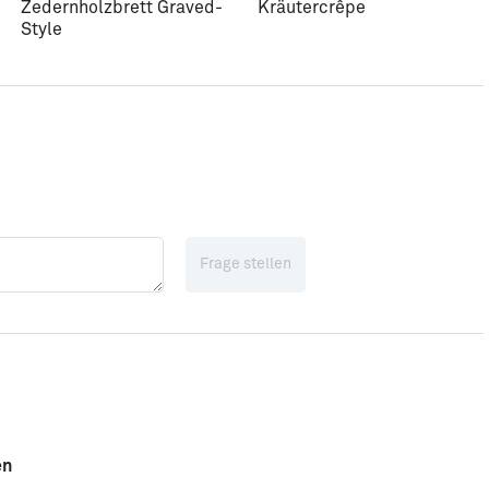
Zedernholzbrett Graved-
Kräutercrêpe
Style
Frage stellen
en