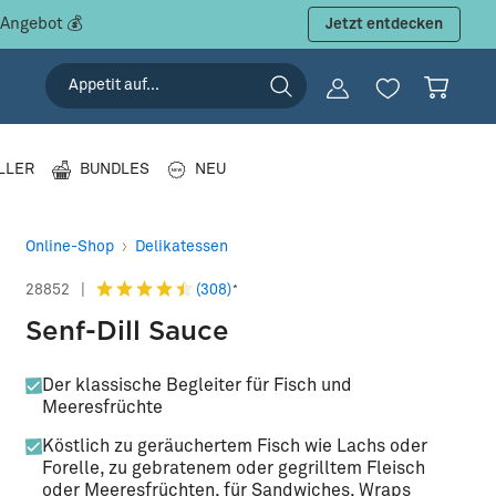
 Angebot 💰
Jetzt entdecken
LLER
BUNDLES
NEU
Online-Shop
Delikatessen
(308)
28852
|
*
Senf-Dill Sauce
Der klassische Begleiter für Fisch und
Meeresfrüchte
Köstlich zu geräuchertem Fisch wie Lachs oder
Forelle, zu gebratenem oder gegrilltem Fleisch
oder Meeresfrüchten, für Sandwiches, Wraps