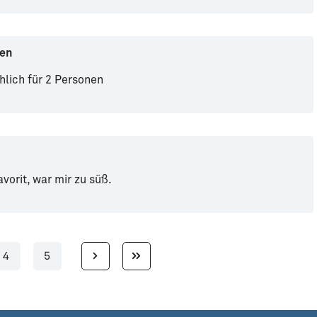
len
chlich für 2 Personen
vorit, war mir zu süß.
4
5
Seite
Seite