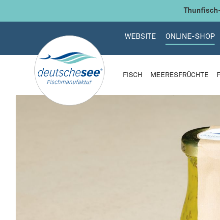
 Hauptinhalt springen
Zur Suche springen
Zur Hauptnavigation springen
Thunfisch-
WEBSITE
ONLINE-SHOP
FISCH
MEERESFRÜCHTE