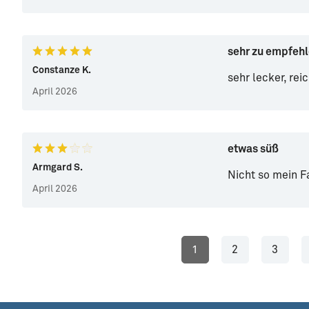
sehr zu empfeh
Constanze K.
sehr lecker, rei
April 2026
etwas süß
Armgard S.
Nicht so mein Fa
April 2026
1
2
3
Seite
Seite
Seite