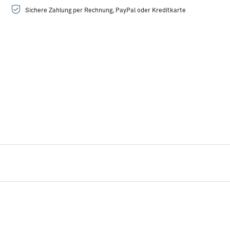
Sichere Zahlung per Rechnung, PayPal oder Kreditkarte
Rezeptidee:
Seeteufel mit Orangen-Pinienkernkruste
R