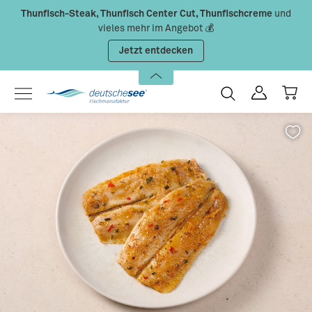
Thunfisch-Steak, Thunfisch Center Cut, Thunfischcreme
und
Zum Hauptinhalt springen
vieles mehr im Angebot 💰
Jetzt entdecken