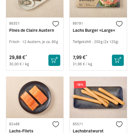
*
*
14,99 €
6,99 €
53,54 € / kg
27,96 € / kg
86357
88791
Fines de Claire Austern
Lachs Burger »Large«
Frisch ·
12 Austern, je ca. 90g
Tiefgekühlt ·
250g (2x 125g)
*
*
29,88 €
7,99 €
30,00 € / kg
31,96 € / kg
-18%
82488
85571
Lachs-Filets
Lachsbratwurst