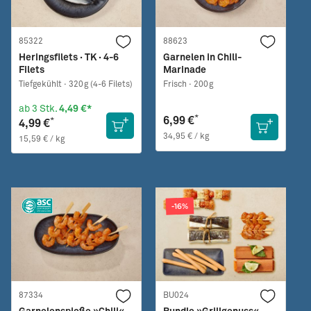
85322
88623
Heringsfilets · TK · 4-6
Garnelen in Chili-
Filets
Marinade
Tiefgekühlt ·
320g (4-6 Filets)
Frisch ·
200g
ab 3 Stk.
4,49 €*
*
6,99 €
*
4,99 €
34,95 € / kg
15,59 € / kg
-16%
87334
BU024