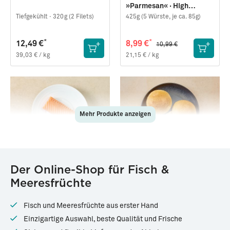
»Parmesan« · High
Protein
Tiefgekühlt ·
320g (2 Filets)
425g (5 Würste, je ca. 85g)
*
*
12,49 €
8,99 €
10,99 €
39,03 € / kg
21,15 € / kg
Mehr Produkte anzeigen
83460
28828
Der Online-Shop für Fisch &
Lachs-Rückenfilet
Brioche Burger Brötchen
Meeresfrüchte
(Sashimi-Qualität)
»Large«
Tiefgekühlt ·
200g
Tiefgekühlt ·
170g (2x 85g)
Fisch und Meeresfrüchte aus erster Hand
*
*
17,99 €
2,99 €
Einzigartige Auswahl, beste Qualität und Frische
89,95 € / kg
17,59 € / kg