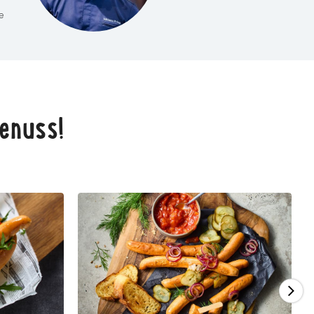
e
enuss!