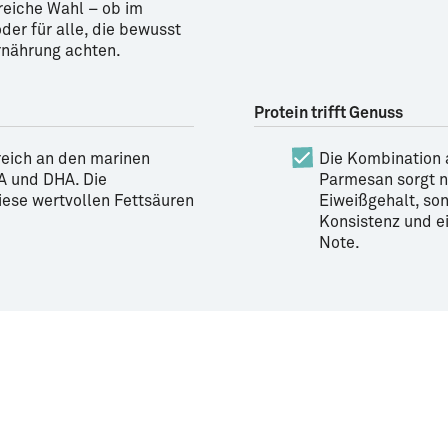
ßreiche Wahl – ob im
der für alle, die bewusst
Ernährung achten.
Protein trifft Genuss
reich an den marinen
Die Kombination
A und DHA. Die
Parmesan sorgt ni
iese wertvollen Fettsäuren
Eiweißgehalt, son
Konsistenz und e
Note.