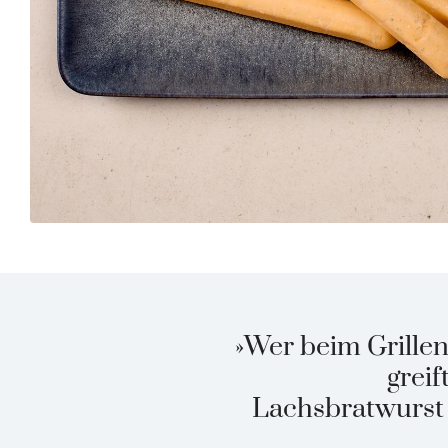
»Wer beim Grille
grei
Lachsbratwurst 