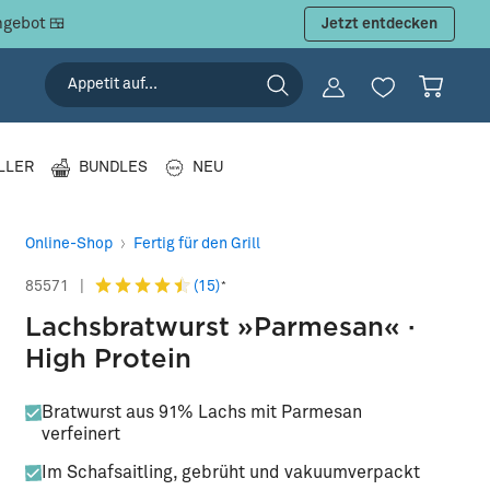
ngebot 🍱
Jetzt entdecken
LLER
BUNDLES
NEU
Online-Shop
Fertig für den Grill
(15)
85571
|
*
Lachsbratwurst »Parmesan« ·
High Protein
Bratwurst aus 91% Lachs mit Parmesan
verfeinert
Im Schafsaitling, gebrüht und vakuumverpackt