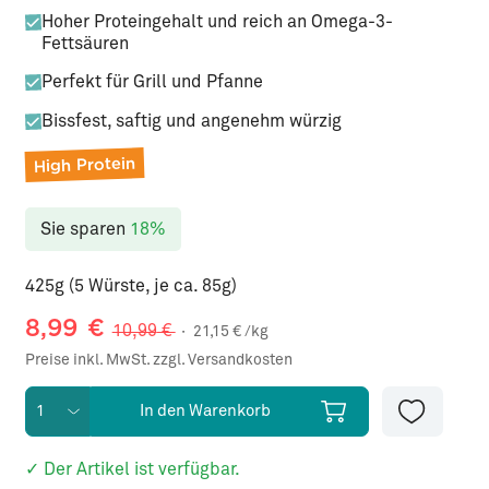
Hoher Proteingehalt und reich an Omega-3-
Fettsäuren
Perfekt für Grill und Pfanne
Bissfest, saftig und angenehm würzig
High Protein
Sie sparen
18%
425g (5 Würste, je ca. 85g)
8,99
€
10,99
€
·
21,15
€ /kg
Preise inkl. MwSt. zzgl. Versandkosten
In den Warenkorb
✓ Der Artikel ist verfügbar.