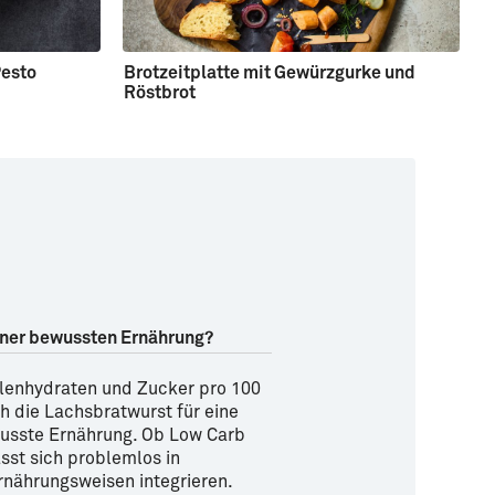
Pesto
Brotzeitplatte mit Gewürzgurke und
L
Röstbrot
W
iner bewussten Ernährung?
lenhydraten und Zucker pro 100
h die Lachsbratwurst für eine
usste Ernährung. Ob Low Carb
ässt sich problemlos in
nährungsweisen integrieren.