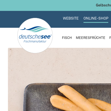
 Hauptinhalt springen
Zur Suche springen
Zur Hauptnavigation springen
Gelbschw
WEBSITE
ONLINE-SHOP
FISCH
MEERESFRÜCHTE