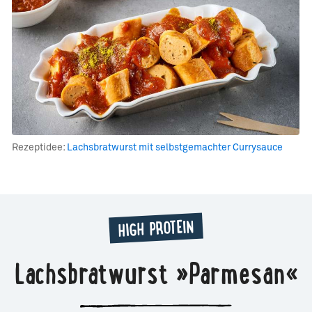
Rezeptidee:
Lachsbratwurst mit selbstgemachter Currysauce
HIGH PROTEIN
Lachsbratwurst »Parmesan«