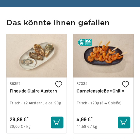
Das könnte Ihnen gefallen
86357
87334
Fines de Claire Austern
Garnelenspieße »Chili«
Frisch ·
12 Austern, je ca. 90g
Frisch ·
120g (3-4 Spieße)
*
*
29,88 €
4,99 €
30,00 € / kg
41,58 € / kg