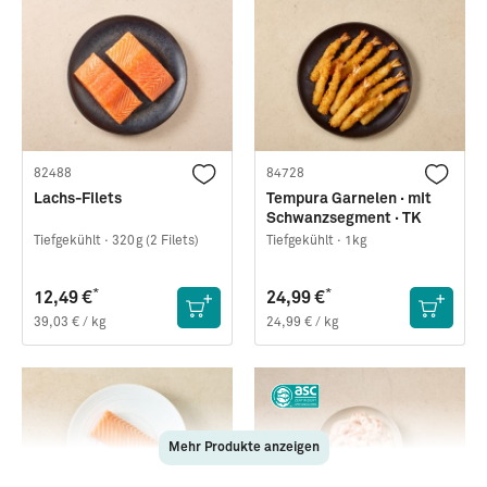
82488
84728
Lachs-Filets
Tempura Garnelen · mit
Schwanzsegment · TK
Tiefgekühlt ·
320g (2 Filets)
Tiefgekühlt ·
1kg
*
*
12,49 €
24,99 €
39,03 € / kg
24,99 € / kg
Mehr Produkte anzeigen