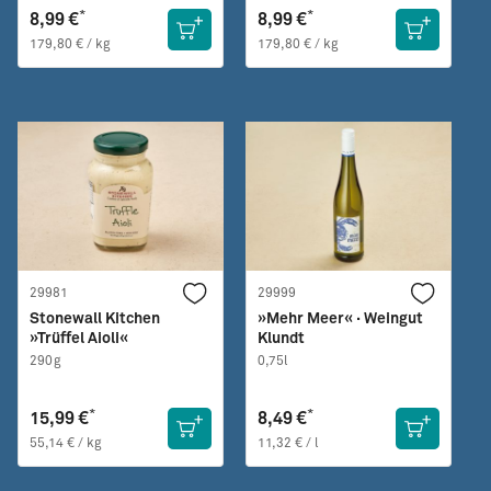
*
*
8,99 €
8,99 €
179,80 € / kg
179,80 € / kg
29981
29999
Stonewall Kitchen
»Mehr Meer« · Weingut
»Trüffel Aioli«
Klundt
290g
0,75l
*
*
15,99 €
8,49 €
55,14 € / kg
11,32 € / l