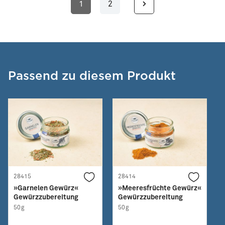
1
2
Seite
Seite
Passend zu diesem Produkt
28415
28414
»Garnelen Gewürz«
»Meeresfrüchte Gewürz«
Gewürzzubereitung
Gewürzzubereitung
50g
50g