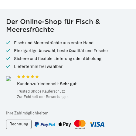
83460
28822
Der Online-Shop für Fisch &
Lachs-Rückenfilet
Garnelen Aioli · 150g
Meeresfrüchte
(Sashimi-Qualität)
Tiefgekühlt ·
200g
Frisch ·
150g
Fisch und Meeresfrüchte aus erster Hand
*
*
17,99 €
5,99 €
Einzigartige Auswahl, beste Qualität und Frische
89,95 € / kg
39,93 € / kg
Sichere und flexible Lieferung oder Abholung
Liefertermin frei wählbar
Kundenzufriedenheit:
Sehr gut
Trusted Shops Käuferschutz
Zur Echtheit der Bewertungen
Ihre Zahlmöglichkeiten
Rechnung