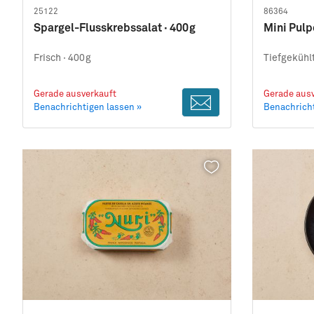
25122
86364
Spargel-Flusskrebssalat · 400g
Mini Pulp
Frisch ·
400g
Tiefgekühlt
Gerade ausverkauft
Gerade ausv
Benachrichtigen lassen »
Benachricht