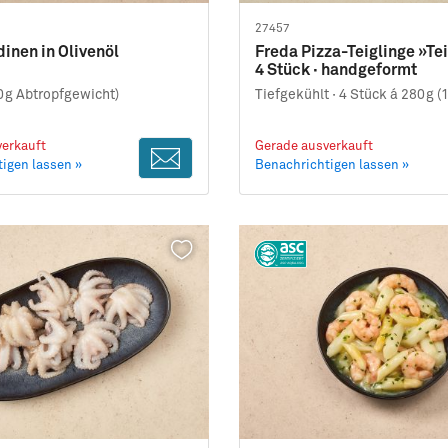
27457
dinen in Olivenöl
Freda Pizza-Teiglinge »Te
4 Stück · handgeformt
0g Abtropfgewicht)
Tiefgekühlt ·
4 Stück á 280g (
erkauft
Gerade ausverkauft
igen lassen »
Benachrichtigen lassen »