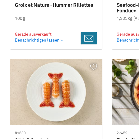
Groix et Nature · Hummer Rillettes
Seafood-
Fondue«
100g
1,335kg (A
Gerade ausverkauft
Gerade ausv
Benachrichtigen lassen »
Benachricht
81830
27459