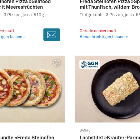
inofen Pizza »Seafood
Freda Steinofen Pizza »Sp
it Meeresfrüchten
mit Thunfisch, wildem Bro
Mango-Dip
 ·
3 Pizzen, je ca. 510g
Tiefgekühlt ·
3 Pizzen, je ca. 
erkauft
Gerade ausverkauft
igen lassen »
Benachrichtigen lassen »
84946
undle »Freda Steinofen
Lachsfilet »Kräuter-Parm