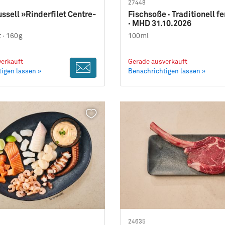
27448
ssell »Rinderfilet Centre-
Fischsoße · Traditionell f
· MHD 31.10.2026
 ·
160g
100ml
erkauft
Gerade ausverkauft
igen lassen »
Benachrichtigen lassen »
24635