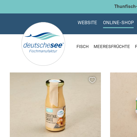
 Hauptinhalt springen
Zur Suche springen
Zur Hauptnavigation springen
Thunfisch-
WEBSITE
ONLINE-SHOP
FISCH
MEERESFRÜCHTE