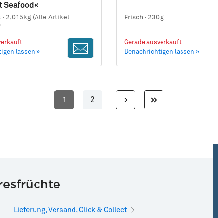
t Seafood«
 ·
2,015kg (Alle Artikel
Frisch ·
230g
)
erkauft
Gerade ausverkauft
igen lassen »
Benachrichtigen lassen »
1
2
Seite
Seite
resfrüchte
Lieferung, Versand, Click & Collect