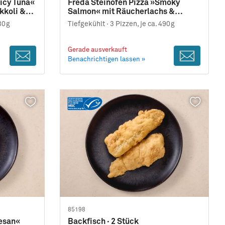
icy Tuna«
Freda Steinofen Pizza »Smoky
kkoli &
Salmon« mit Räucherlachs &
Honig-Dill-Topping
530g
Tiefgekühlt ·
3 Pizzen, je ca. 490g
Gerade ausverkauft
Benachrichtigen lassen »
85198
esan«
Backfisch · 2 Stück