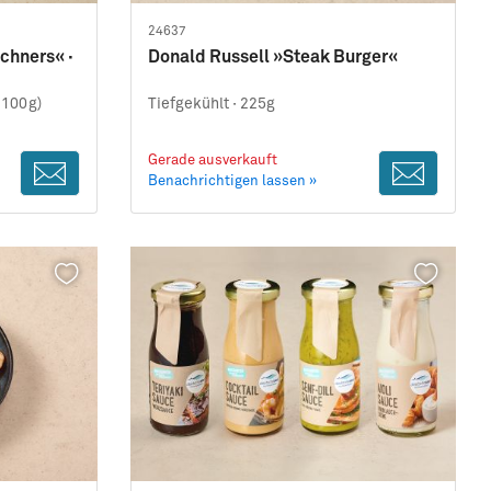
24637
ichners« ·
Donald Russell »Steak Burger«
1100g)
Tiefgekühlt ·
225g
Gerade ausverkauft
Benachrichtigen lassen »