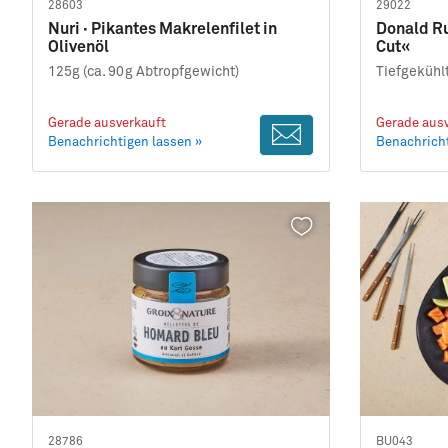
28603
29022
Nuri · Pikantes Makrelenfilet in
Donald Ru
Olivenöl
Cut«
125g (ca. 90g Abtropfgewicht)
Tiefgekühlt
Gerade ausverkauft
Gerade ausv
Benachrichtigen lassen »
Benachricht
28786
BU043