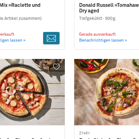
Mix »Raclette und
Donald Russell »Tomahawk
Dry aged
lle Artikel zusammen)
Tiefgekühlt ·
900g
erkauft
Gerade ausverkauft
igen lassen »
Benachrichtigen lassen »
27461