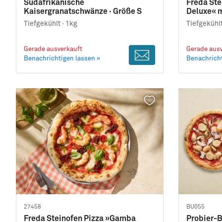
Südafrikanische
Freda Ste
Kaisergranatschwänze · Größe S
Deluxe« m
Tiefgekühlt ·
1kg
Tiefgekühlt
Gerade ausverkauft
Gerade ausv
Benachrichtigen lassen »
Benachricht
27458
BU055
Freda Steinofen Pizza »Gamba
Probier-B