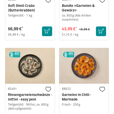
83487
BU017
Soft Shell Crabs
Bundle »Garnelen &
(Butterkrabben)
Gewürz«
Tiefgekühlt ·
1 kg
ca. 850g (Alle Artikel
zusammen)
*
*
56,99 €
43,99 €
48,98 €
56,99 € / kg
51,75 € / kg
65491
88623
Riesengarnelenschwänze ·
Garnelen in Chili-
mittel · easy peel
Marinade
Tiefgekühlt ·
Mittel, ca. 800g
Frisch ·
200g
(Abtropfgewicht)