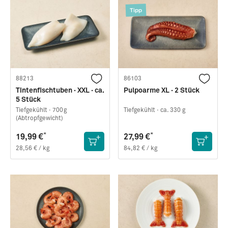
Tipp
88213
86103
Tintenfischtuben · XXL · ca.
Pulpoarme XL · 2 Stück
5 Stück
Tiefgekühlt ·
700g
Tiefgekühlt ·
ca. 330 g
(Abtropfgewicht)
*
*
19,99 €
27,99 €
28,56 € / kg
84,82 € / kg