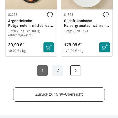
83268
81828
Argentinische
Südafrikanische
Rotgarnelen · mittel · easy
Kaisergranatschwänze ·
peel
Größe L
Tiefgekühlt ·
ca. 800g
Tiefgekühlt ·
1kg
(Abtropfgewicht)
*
*
39,99 €
179,99 €
49,99 € / kg
179,99 € / kg
1
2
Seite
Seite
Zurück zur Grill-Übersicht