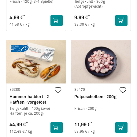
Frisch ·
120g (3-4 Spieße)
Tiefgekühlt ·
300g
(Abtropfgewicht)
*
*
4,99 €
9,99 €
41,58 € / kg
33,30 € / kg
86380
85470
Hummer halbiert · 2
Pulposcheiben · 200g
Hälften · vorgelöst
Tiefgekühlt ·
400g (zwei
Frisch ·
200g
Hälften, je ca. 200g)
*
*
44,99 €
11,99 €
112,48 € / kg
59,95 € / kg