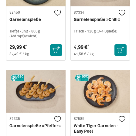
82450
87334
Garnelenspieße
Garnelenspieße »Chili«
Tiefgekühlt ·
800g
Frisch ·
120g (3-4 Spieße)
(Abtropfgewicht)
*
*
29,99 €
4,99 €
37,49 € / kg
41,58 € / kg
87335
87585
Garnelenspieße »Pfeffer«
White Tiger Garnelen ·
Easy Peel