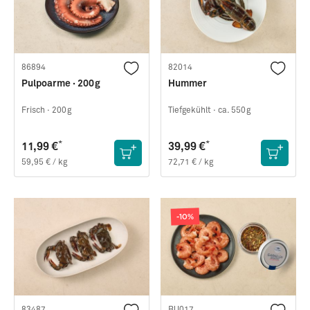
86894
82014
Pulpoarme · 200g
Hummer
Frisch ·
200g
Tiefgekühlt ·
ca. 550g
*
*
11,99 €
39,99 €
59,95 € / kg
72,71 € / kg
-10%