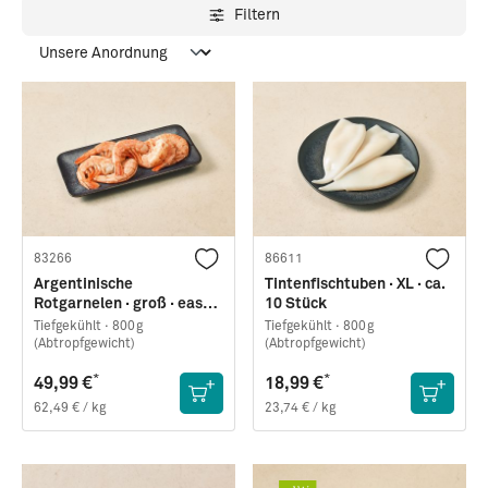
Filtern
83266
86611
Argentinische
Tintenfischtuben · XL · ca.
Rotgarnelen · groß · easy
10 Stück
peel
Tiefgekühlt ·
800g
Tiefgekühlt ·
800g
(Abtropfgewicht)
(Abtropfgewicht)
*
*
49,99 €
18,99 €
62,49 € / kg
23,74 € / kg