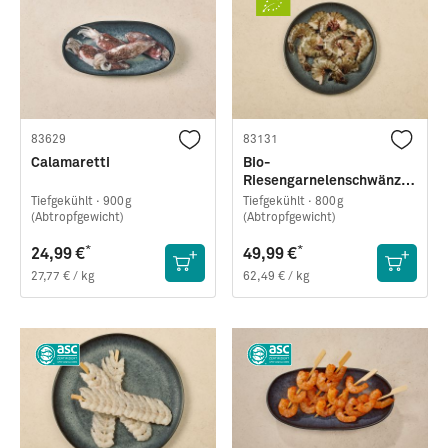
83629
83131
Calamaretti
Bio-
Riesengarnelenschwänze
(Black Tiger) · mittel · easy
Tiefgekühlt ·
900g
Tiefgekühlt ·
800g
peel
(Abtropfgewicht)
(Abtropfgewicht)
*
*
24,99 €
49,99 €
27,77 € / kg
62,49 € / kg