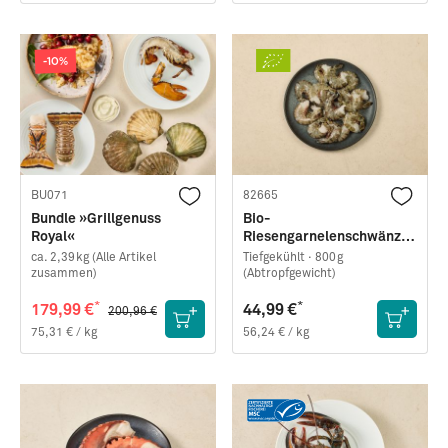
-10%
BU071
82665
Bundle »Grillgenuss
Bio-
Royal«
Riesengarnelenschwänze
(Black Tiger) · klein · easy
ca. 2,39kg (Alle Artikel
Tiefgekühlt ·
800g
peel
zusammen)
(Abtropfgewicht)
*
*
179,99 €
44,99 €
200,96 €
75,31 € / kg
56,24 € / kg