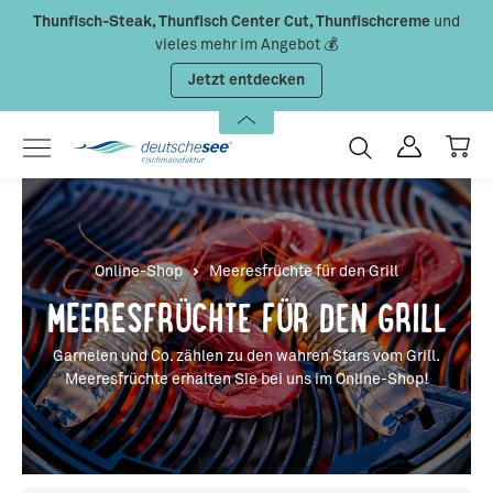
Thunfisch-Steak, Thunfisch Center Cut, Thunfischcreme
und
Zum Hauptinhalt springen
vieles mehr im Angebot 💰
Jetzt entdecken
Online-Shop
Meeresfrüchte für den Grill
MEERESFRÜCHTE FÜR DEN GRILL
Garnelen und Co. zählen zu den wahren Stars vom Grill.
Meeresfrüchte erhalten Sie bei uns im Online-Shop!