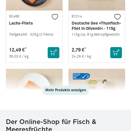
82488
87314
Lachs-Filets
Deutsche See »Thunfisch-
Filet in Olivenöl« · 115g
Tiefgekühlt ·
320g (2 Filets)
115g (ca. 81g Abtropfgewicht)
*
*
12,49 €
2,79 €
39,03 € / kg
24,26 € / kg
Mehr Produkte anzeigen
83460
87162
Der Online-Shop für Fisch &
Lachs-Rückenfilet
Deutsche See »Thunfisch
Meeresfrüchte
(Sashimi-Qualität)
in Nativem Olivenöl Extra«