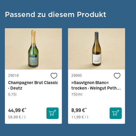
Passend zu diesem Produkt
29016
29995
Champagner Brut Classic
»Sauvignon Blanc«
· Deutz
trocken · Weingut Peth-
Wetz
0,75l
750ml
*
*
44,99 €
8,99 €
59,99 € / l
11,99 € / l