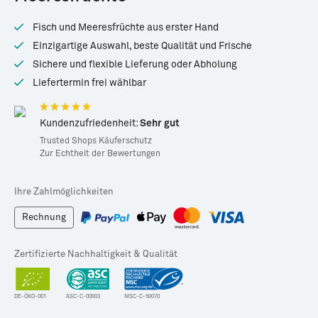
· 185g
Tiefgekühlt ·
200g
185g (ca. 130g
Abtropfgewicht)
Fisch und Meeresfrüchte aus erster Hand
*
*
17,99 €
2,79 €
Einzigartige Auswahl, beste Qualität und Frische
89,95 € / kg
15,08 € / kg
Sichere und flexible Lieferung oder Abholung
Liefertermin frei wählbar
Kundenzufriedenheit:
Sehr gut
Trusted Shops Käuferschutz
Zur Echtheit der Bewertungen
Ihre Zahlmöglichkeiten
Rechnung
Zertifizierte Nachhaltigkeit & Qualität
DE-ÖKO-001
ASC-C-00003
MSC-C-50070