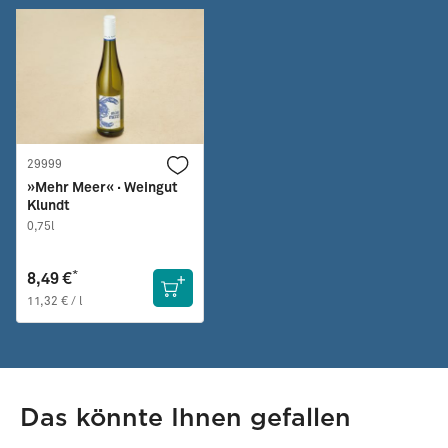
29999
»Mehr Meer« · Weingut
Klundt
0,75l
*
8,49 €
11,32 € / l
Das könnte Ihnen gefallen