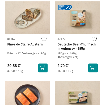
86357
87173
Fines de Claire Austern
Deutsche See »Thunfisch
in Aufguss« · 185g
Frisch ·
12 Austern, je ca. 90g
185g (ca. 140g
Abtropfgewicht)
*
*
29,88 €
2,79 €
30,00 € / kg
15,08 € / kg