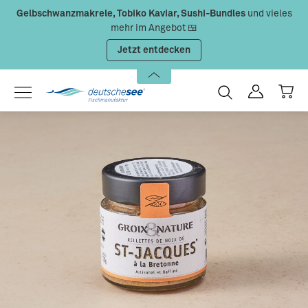
Gelbschwanzmakrele, Tobiko Kaviar, Sushi-Bundles
und vieles
Zum Hauptinhalt springen
mehr im Angebot 🍱
Jetzt entdecken