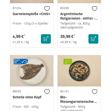
87334
83268
Garnelenspieße »Chili«
Argentinische
Rotgarnelen · mittel ·
easy peel
Frisch ·
120g (3-4 Spieße)
Tiefgekühlt ·
ca. 800g
(Abtropfgewicht)
*
*
4,99 €
39,99 €
41,58 € / kg
49,99 € / kg
88592
83131
Scholle ohne Kopf
Bio-
Riesengarnelenschwän
ze (Black Tiger) · mittel
Frisch ·
300 - 400g
Tiefgekühlt ·
800g
· easy peel
(Abtropfgewicht)