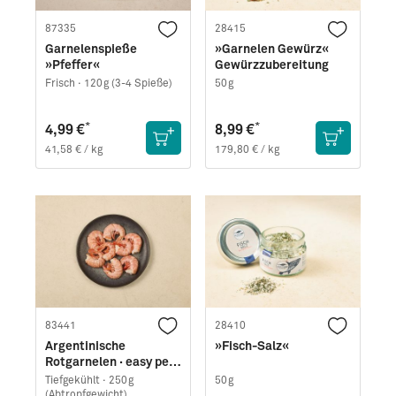
87335
28415
Garnelenspieße
»Garnelen Gewürz«
»Pfeffer«
Gewürzzubereitung
Frisch ·
120g (3-4 Spieße)
50g
*
*
4,99 €
8,99 €
41,58 € / kg
179,80 € / kg
83441
28410
Argentinische
»Fisch-Salz«
Rotgarnelen · easy peel
(250g)
Tiefgekühlt ·
250g
50g
(Abtropfgewicht)