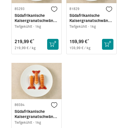
85293
81829
Südafrikanische
Südafrikanische
Kaisergranatschwänze
Kaisergranatschwänze
· Größe XL
· Größe M
Tiefgekühlt ·
1kg
Tiefgekühlt ·
1kg
*
*
219,99 €
159,99 €
219,99 € / kg
159,99 € / kg
86594
Südafrikanische
Kaisergranatschwänze
· Größe XXL
Tiefgekühlt ·
1kg