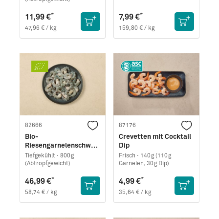
*
*
11,99 €
7,99 €
47,96 € / kg
159,80 € / kg
82666
87176
Bio-
Crevetten mit Cocktail
Riesengarnelenschwän
Dip
ze (Black Tiger) · ohne
Tiefgekühlt ·
800g
Frisch ·
140g (110g
Schale
(Abtropfgewicht)
Garnelen, 30g Dip)
*
*
46,99 €
4,99 €
58,74 € / kg
35,64 € / kg