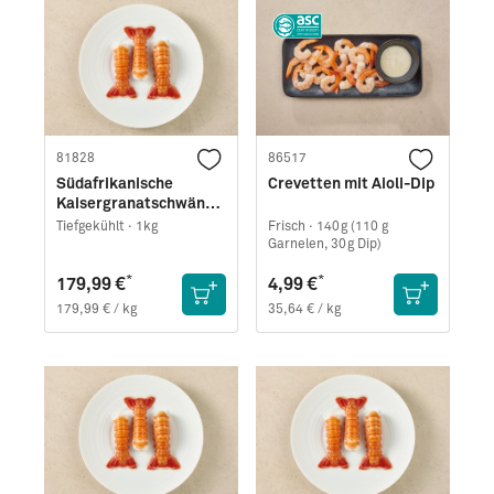
81828
86517
Südafrikanische
Crevetten mit Aioli-Dip
Kaisergranatschwänze
· Größe L
Tiefgekühlt ·
1kg
Frisch ·
140g (110 g
Garnelen, 30g Dip)
*
*
179,99 €
4,99 €
179,99 € / kg
35,64 € / kg