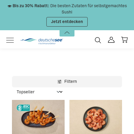
🍣
Bis zu 30% Rabatt:
Die besten Zutaten für selbstgemachtes
Zum Hauptinhalt springen
Sushi
Jetzt entdecken
Filtern