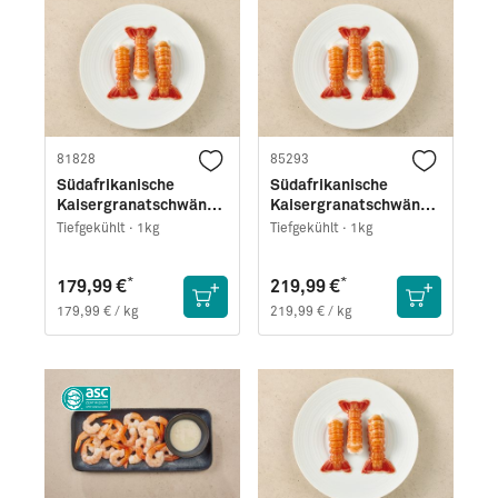
81828
85293
Südafrikanische
Südafrikanische
Kaisergranatschwänze
Kaisergranatschwänze
· Größe L
· Größe XL
Tiefgekühlt ·
1kg
Tiefgekühlt ·
1kg
*
*
179,99 €
219,99 €
179,99 € / kg
219,99 € / kg