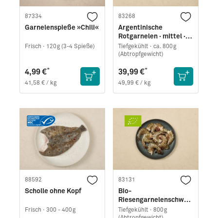
87334
83268
Garnelenspieße »Chili«
Argentinische
Rotgarnelen · mittel ·
easy peel
Frisch ·
120g (3-4 Spieße)
Tiefgekühlt ·
ca. 800g
(Abtropfgewicht)
*
*
4,99 €
39,99 €
41,58 € / kg
49,99 € / kg
88592
83131
Scholle ohne Kopf
Bio-
Riesengarnelenschwän
ze (Black Tiger) · mittel
Frisch ·
300 - 400g
Tiefgekühlt ·
800g
· easy peel
(Abtropfgewicht)