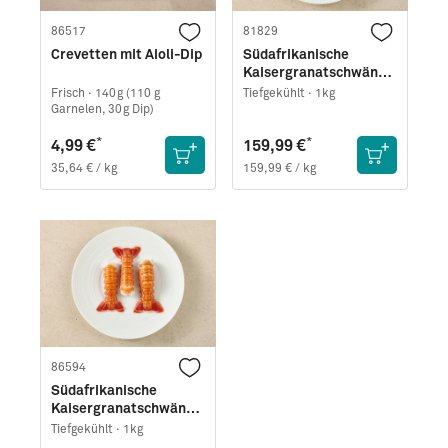
86517
81829
Crevetten mit Aioli-Dip
Südafrikanische
Kaisergranatschwänze
· Größe M
Frisch ·
140g (110 g
Tiefgekühlt ·
1kg
Garnelen, 30g Dip)
*
*
4,99 €
159,99 €
35,64 € / kg
159,99 € / kg
86594
Südafrikanische
Kaisergranatschwänze
· Größe XXL
Tiefgekühlt ·
1kg