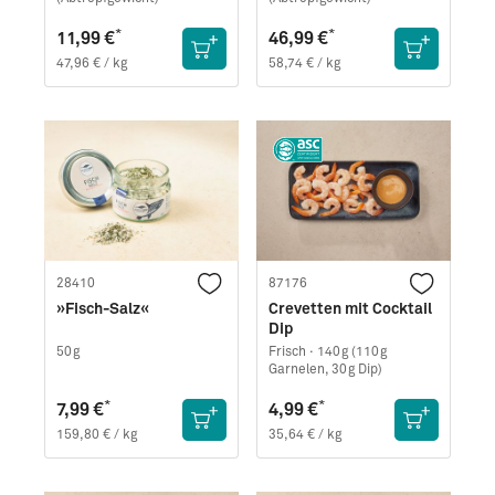
*
*
11,99 €
46,99 €
47,96 € / kg
58,74 € / kg
28410
87176
»Fisch-Salz«
Crevetten mit Cocktail
Dip
50g
Frisch ·
140g (110g
Garnelen, 30g Dip)
*
*
7,99 €
4,99 €
159,80 € / kg
35,64 € / kg