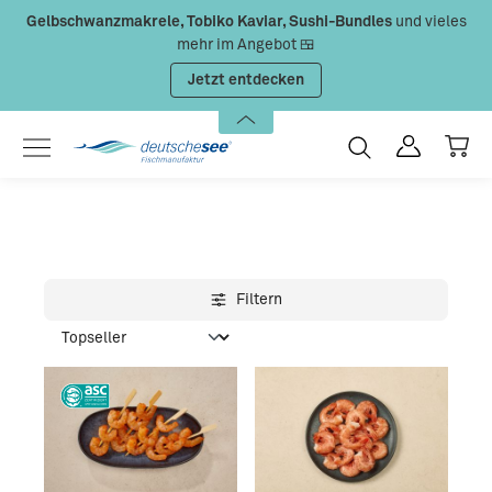
Gelbschwanzmakrele, Tobiko Kaviar, Sushi-Bundles
und vieles
Zum Hauptinhalt springen
mehr im Angebot 🍱
Jetzt entdecken
Filtern