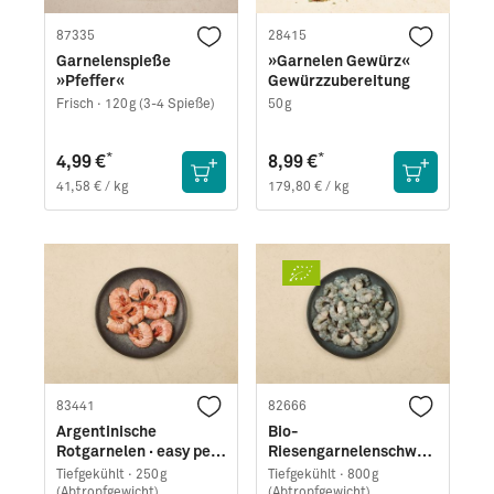
87335
28415
Garnelenspieße
»Garnelen Gewürz«
»Pfeffer«
Gewürzzubereitung
Frisch ·
120g (3-4 Spieße)
50g
*
*
4,99 €
8,99 €
41,58 € / kg
179,80 € / kg
83441
82666
Argentinische
Bio-
Rotgarnelen · easy peel
Riesengarnelenschwän
(250g)
ze (Black Tiger) · ohne
Tiefgekühlt ·
250g
Tiefgekühlt ·
800g
Schale
(Abtropfgewicht)
(Abtropfgewicht)