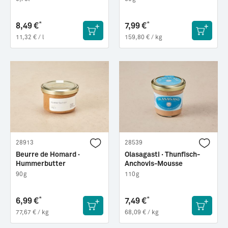
*
*
8,49 €
7,99 €
11,32 € / l
159,80 € / kg
28913
28539
Beurre de Homard ·
Olasagasti · Thunfisch-
Hummerbutter
Anchovis-Mousse
90g
110g
*
*
6,99 €
7,49 €
77,67 € / kg
68,09 € / kg