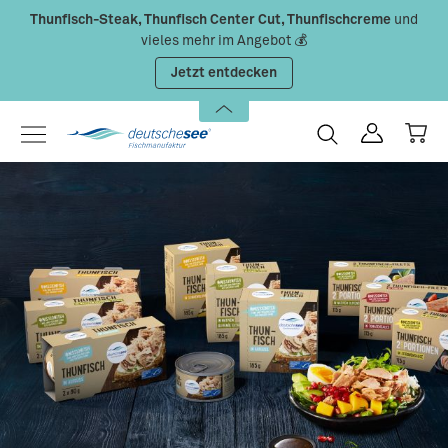
Thunfisch-Steak, Thunfisch Center Cut, Thunfischcreme
und
Zum Hauptinhalt springen
vieles mehr im Angebot 💰
Jetzt entdecken