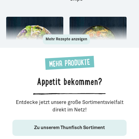
Mehr Rezepte anzeigen
MEHR PRODUKTE
Appetit bekommen?
Thunfischsalat mit
Frittata mit Thunfisch
Bacon
Entdecke jetzt unsere große Sortimentsvielfalt
direkt im Netz!
Zu unserem Thunfisch Sortiment