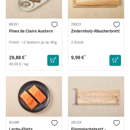
*
9,99 €
86357
29922
Fines de Claire Austern
Zedernholz-Räucherbrett
Frisch ·
12 Austern, je ca. 90g
2 Stück
*
*
29,88 €
9,99 €
30,00 € / kg
82488
28729
Lachs-Filets
Flammlachsbrett ·