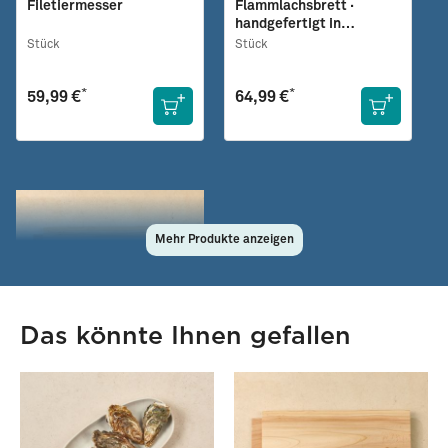
Filetiermesser
Flammlachsbrett ·
handgefertigt in
Norddeutschland
Stück
Stück
*
*
59,99 €
64,99 €
Mehr Produkte anzeigen
Das könnte Ihnen gefallen
29922
Zedernholz-
Räucherbrett
2 Stück