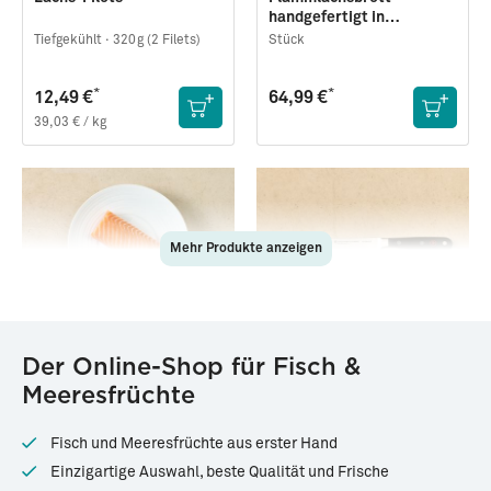
handgefertigt in
Norddeutschland
Tiefgekühlt ·
320g (2 Filets)
Stück
*
*
12,49 €
64,99 €
39,03 € / kg
Mehr Produkte anzeigen
83460
29925
Der Online-Shop für Fisch &
Lachs-Rückenfilet
Filetiermesser
Meeresfrüchte
(Sashimi-Qualität)
Tiefgekühlt ·
200g
Stück
Fisch und Meeresfrüchte aus erster Hand
*
*
17,99 €
59,99 €
Einzigartige Auswahl, beste Qualität und Frische