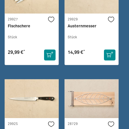
29927
29929
Fischschere
Austernmesser
Stück
Stück
*
*
29,99 €
14,99 €
29925
28729