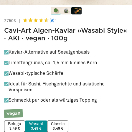
(9)
27503
|
*
Cavi-Art Algen-Kaviar »Wasabi Style«
· AKI · vegan · 100g
Kaviar-Alternative auf Seealgenbasis
Limettengrünes, ca. 1,5 mm kleines Korn
Wasabi-typische Schärfe
Ideal für Sushi, Fischgerichte und asiatische
Vorspeisen
Schmeckt pur oder als würziges Topping
Vegan
Beluga
Wasabi
Classic
3,49 €
3,49 €
3,49 €