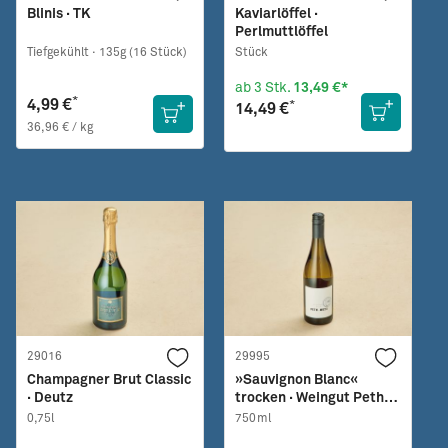
Blinis · TK
Kaviarlöffel ·
Perlmuttlöffel
Tiefgekühlt ·
135g (16 Stück)
Stück
ab 3 Stk.
13,49 €*
*
4,99 €
*
14,49 €
36,96 € / kg
29016
29995
Champagner Brut Classic
»Sauvignon Blanc«
· Deutz
trocken · Weingut Peth-
Wetz
0,75l
750ml