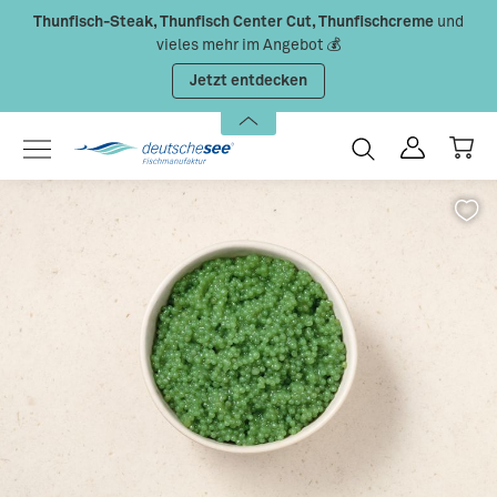
Thunfisch-Steak, Thunfisch Center Cut, Thunfischcreme
und
Zum Hauptinhalt springen
vieles mehr im Angebot 💰
Jetzt entdecken