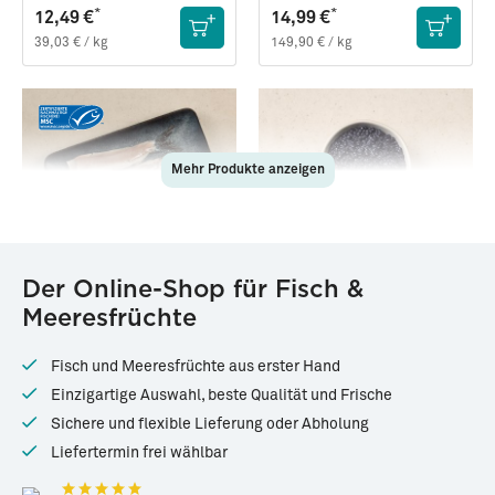
*
*
12,49 €
14,99 €
39,03 € / kg
149,90 € / kg
Mehr Produkte anzeigen
29958
27502
Der Online-Shop für Fisch &
Frisch filetierter Matjes
Belugart Algen-Kaviar
Meeresfrüchte
(Neufang 2026)
»Caviar Style« · AKI ·
vegan · 100g
Frisch ·
6 Doppel-Filets, je ca.
100g
65g (390g)
Fisch und Meeresfrüchte aus erster Hand
*
*
10,99 €
3,49 €
Einzigartige Auswahl, beste Qualität und Frische
28,18 € / kg
34,90 € / kg
Sichere und flexible Lieferung oder Abholung
Liefertermin frei wählbar