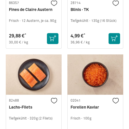
86357
28714
Fines de Claire Austern
Blinis · TK
Frisch ·
12 Austern, je ca. 90g
Tiefgekühlt ·
135g (16 Stück)
*
*
29,88 €
4,99 €
30,00 € / kg
36,96 € / kg
82488
02041
Lachs-Filets
Forellen Kaviar
Tiefgekühlt ·
320g (2 Filets)
Frisch ·
100g