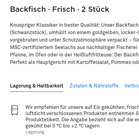
Backfisch · Frisch · 2 Stück
Knuspriger Klassiker in bester Qualität: Unser Backfisc
(Schwanzstück), umhüllt von einem goldgelben, locker-lu
vorgebraten und unter Schutzatmosphäre verpackt – für
MSC-zertifiziertem Seelachs aus nachhaltiger Fischerei
Pfanne, im Ofen oder in der Heißluftfritteuse: Der Backf
Perfekt als Hauptgericht mit Kartoffelsalat, Pommes o
Lagerung & Haltbarkeit
Zutaten & Nährstoffe
Verbr
Wir empfehlen für unsere auf Eis gekühlten, frisc
luftdicht verschlossenen Produkten entnehmen S
Produktetikett. Die Angabe bezieht sich auf die 
gekühlt bei 0 °C bis +2 °C lagern
Lagerung