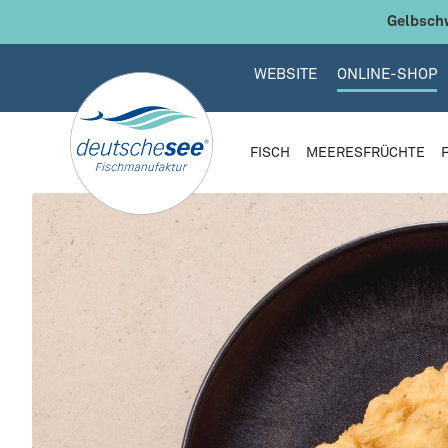
 Hauptinhalt springen
Zur Suche springen
Zur Hauptnavigation springen
Gelbschw
WEBSITE
ONLINE-SHOP
FISCH
MEERESFRÜCHTE