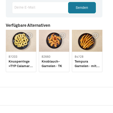
Deine E-Mail
Senden
Verfügbare Alternativen
87203
82660
84728
847
Knusperringe
Knoblauch-
Tempura
Te
»TYP Calamares
Garnelen · TK
Garnelen · mit
Sca
à la Romana« ·
Schwanzsegme
Ka
TK · 2kg
nt · TK
fle
Tem