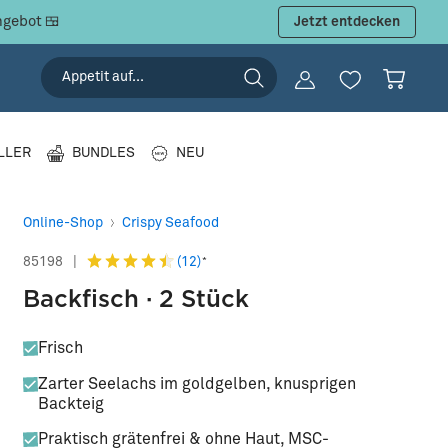
ngebot 🍱
Jetzt entdecken
LLER
BUNDLES
NEU
Online-Shop
Crispy Seafood
(12)
85198
|
*
Backfisch · 2 Stück
Frisch
Zarter Seelachs im goldgelben, knusprigen
Backteig
Praktisch grätenfrei & ohne Haut, MSC-