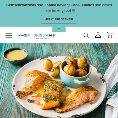
Gelbschwanzmakrele, Tobiko Kaviar, Sushi-Bundles
und vieles
Zum Hauptinhalt springen
mehr im Angebot 🍱
Jetzt entdecken