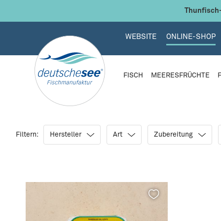
 Hauptinhalt springen
Zur Suche springen
Zur Hauptnavigation springen
Thunfisch-
WEBSITE
ONLINE-SHOP
FISCH
MEERESFRÜCHTE
Filtern:
Hersteller
Art
Zubereitung