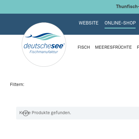
 Hauptinhalt springen
Zur Suche springen
Zur Hauptnavigation springen
Thunfisch-
WEBSITE
ONLINE-SHOP
FISCH
MEERESFRÜCHTE
Filtern:
Keine Produkte gefunden.