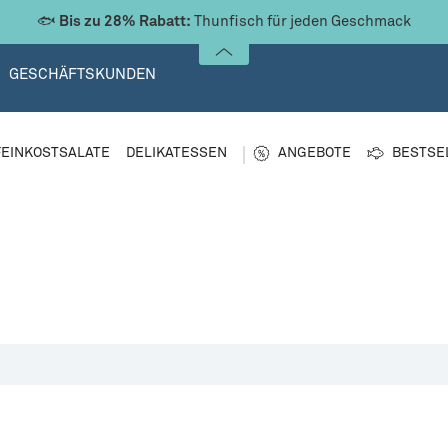
Steak, Thunfisch Center Cut, Thunfischcreme
und vieles mehr im
GESCHÄFTSKUNDEN
FEINKOSTSALATE
DELIKATESSEN
ANGEBOTE
BESTSE