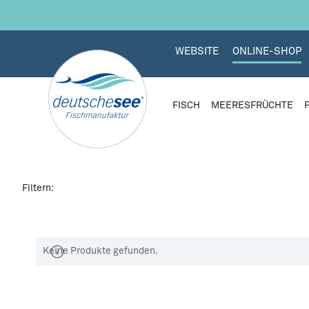
 Hauptinhalt springen
Zur Suche springen
Zur Hauptnavigation springen
Thunfisch-
WEBSITE
ONLINE-SHOP
FISCH
MEERESFRÜCHTE
Filtern:
Keine Produkte gefunden.