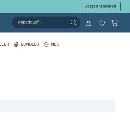
 Angebot 💰
Jetzt entdecken
LLER
BUNDLES
NEU