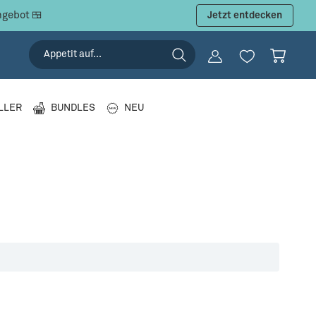
ngebot 🍱
Jetzt entdecken
LLER
BUNDLES
NEU