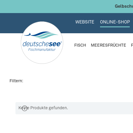
 Hauptinhalt springen
Zur Suche springen
Zur Hauptnavigation springen
Gelbschw
WEBSITE
ONLINE-SHOP
FISCH
MEERESFRÜCHTE
Filtern:
Keine Produkte gefunden.