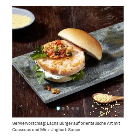
r mit
Serviervorschlag: Lachs Burger auf orientalische Art mit
Ameri
Couscous und Minz-Joghurt-Sauce
Toma