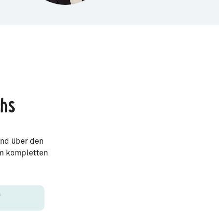
chs
Und über den
em kompletten
F