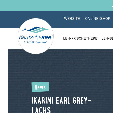
 Hauptinhalt springen
Zur Suche springen
Zur Hauptnavigation springen
WEBSITE
ONLINE-SHOP
LEH-FRISCHETHEKE
LEH-S
News
IKARIMI EARL GREY-
LACHS