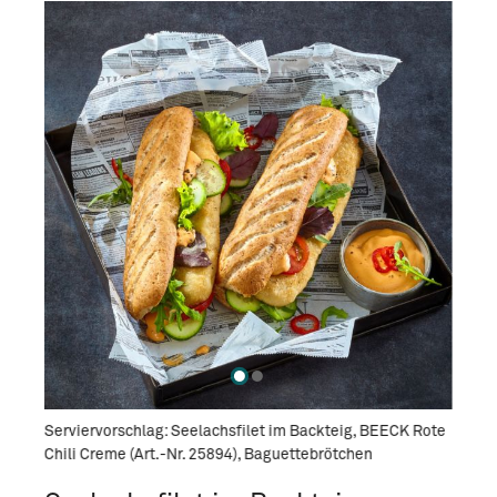
 BEECK
Serviervorschlag: Seelachsfilet im Backteig, BEECK Rote
Servi
Chili Creme (Art.-Nr. 25894), Baguettebrötchen
Algen