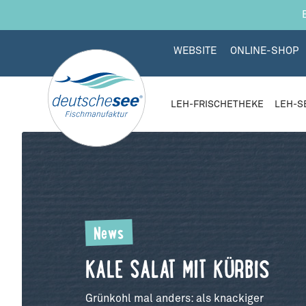
 Hauptinhalt springen
Zur Suche springen
Zur Hauptnavigation springen
WEBSITE
ONLINE-SHOP
LEH-FRISCHETHEKE
LEH-S
News
KALE SALAT MIT KÜRBIS
Grünkohl mal anders: als knackiger