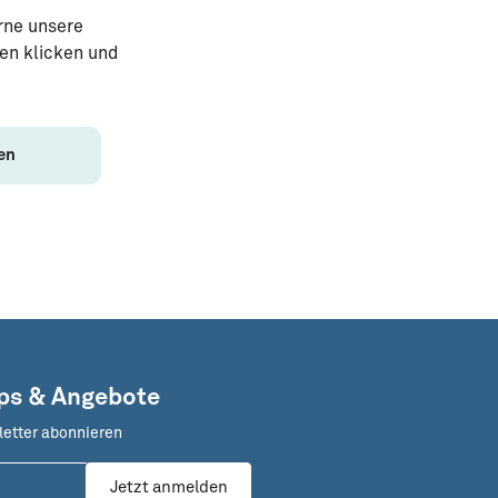
rne unsere
ten klicken und
len
pps & Angebote
letter abonnieren
Jetzt anmelden