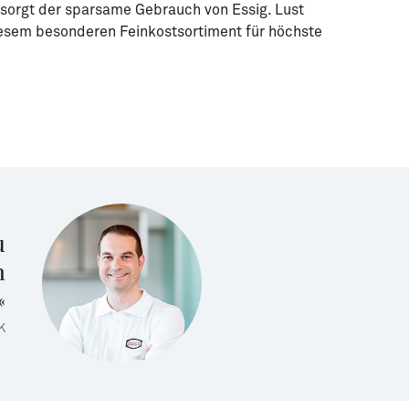
sorgt der sparsame Gebrauch von Essig. Lust
iesem besonderen Feinkostsortiment für höchste
wahl ist groß: Das Angebot an Feinkostsalaten von
Die Feinkostexp
umfasst über 300 Produkte
wieder neue Rez
u
n
«
K