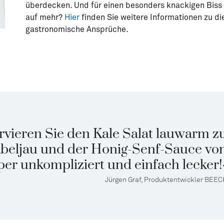
überdecken. Und für einen besonders knackigen Biss 
auf mehr?
Hier
finden Sie weitere Informationen zu d
gastronomische Ansprüche.
Powerfood für die kalte Jahreszeit: Grünkohl ist reich an
Die Aus
Vitaminen und Mineralstoffen
BEECK 
rvieren Sie den Kale Salat lauwarm z
beljau und der Honig-Senf-Sauce vo
r unkompliziert und einfach lecker!
Jürgen Graf, Produktentwickler BEEC