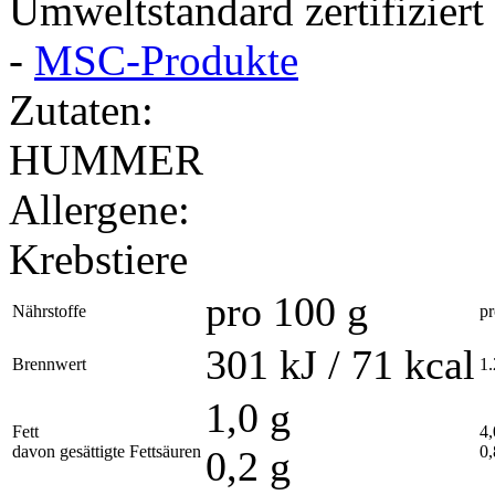
Umweltstandard zertifizier
-
MSC-Produkte
Zutaten:
HUMMER
Allergene:
Krebstiere
pro 100 g
Nährstoffe
pr
301 kJ / 71 kcal
Brennwert
1.
1,0 g
Fett
4,
davon gesättigte Fettsäuren
0,
0,2 g